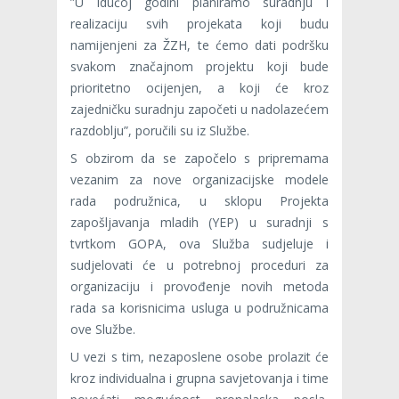
”U idućoj godini planiramo suradnju i
realizaciju svih projekata koji budu
namijenjeni za ŽZH, te ćemo dati podršku
svakom značajnom projektu koji bude
prioritetno ocijenjen, a koji će kroz
zajedničku suradnju započeti u nadolazećem
razdoblju”, poručili su iz Službe.
S obzirom da se započelo s pripremama
vezanim za nove organizacijske modele
rada podružnica, u sklopu Projekta
zapošljavanja mladih (YEP) u suradnji s
tvrtkom GOPA, ova Služba sudjeluje i
sudjelovati će u potrebnoj proceduri za
organizaciju i provođenje novih metoda
rada sa korisnicima usluga u podružnicama
ove Službe.
U vezi s tim, nezaposlene osobe prolazit će
kroz individualna i grupna savjetovanja i time