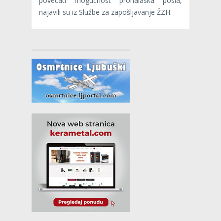
povećati mogućnost pronalaska posla,
najavili su iz Službe za zapošljavanje ŽZH.