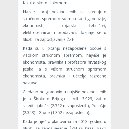
fakultetskom diplomom.
Najveći broj nezaposlenih sa srednjom
stručnom spremom su maturanti gimnazije,
ekonomisti, strojarski tehničari,
elektrotehničari i prodavači, doznaje se u
Službi za zapošljavanje ŽZH.
Kada su u pitanju nezaposlene osobe s
visokom stručnom spremom, najviše je
ekonomista, pravnika i profesora hrvatskog
jezika, a s višom stručnom spremom
ekonomista, pravnika i učitelja razredne
nastave.
Gledano po gradovima najviše nezaposlenih
je u Širokom Brijegu – njih 3.923, zatim
slijedi Ljubuški (2.752 nezaposlenih), Posušje
(2.353) i Grude (1.852 nezaposlenih).
Kada je riječ o planovima za 2018. godinu u
Službi za zapošljavanje ŽZH su kazali kako