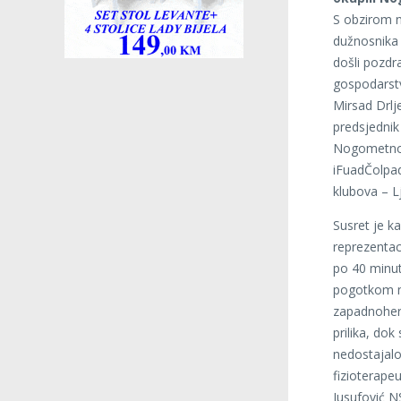
S obzirom n
dužnosnika 
došli pozdr
gospodarstv
Mirsad Drlj
predsjednik
Nogometnog
iFuadČolpa
klubova – L
Susret je 
reprezentac
po 40 minu
pogotkom ml
zapadnoherc
prilika, dok
nedostajalo 
fizioterape
Jusufović N