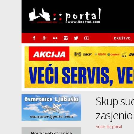
DRUŠTVO
Skup su
zasjenio 
Autor: Iks-portal