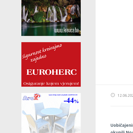
12.06.20
Uobičajen
okupili No