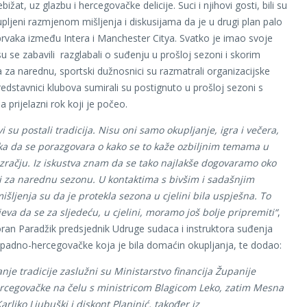
ebižat, uz glazbu i hercegovačke delicije. Suci i njihovi gosti, bili su
upljeni razmjenom mišljenja i diskusijama da je u drugi plan palo
 prvaka između Intera i Manchester Citya. Svatko je imao svoje
u se zabavili razglabali o suđenju u prošloj sezoni i skorim
za narednu, sportski dužnosnici su razmatrali organizacijske
redstavnici klubova sumirali su postignuto u prošloj sezoni s
 prijelazni rok koji je počeo.
i su postali tradicija. Nisu oni samo okupljanje, igra i večera,
ika da se porazgovara o kako se to kaže ozbiljnim temama u
zračju. Iz iskustva znam da se tako najlakše dogovaramo oko
i za narednu sezonu. U kontaktima s bivšim i sadašnjim
šljenja su da je protekla sezona u cjelini bila uspješna. To
va da se za sljedeću, u cjelini, moramo još bolje pripremiti“
,
ran Paradžik predsjednik Udruge sudaca i instruktora suđenja
padno-hercegovačke koja je bila domaćin okupljanja, te dodao:
nje tradicije zaslužni su Ministarstvo financija Županije
cegovačke na čelu s ministricom Blagicom Leko, zatim Mesna
arliko Ljubuški i diskont Planinić, također iz