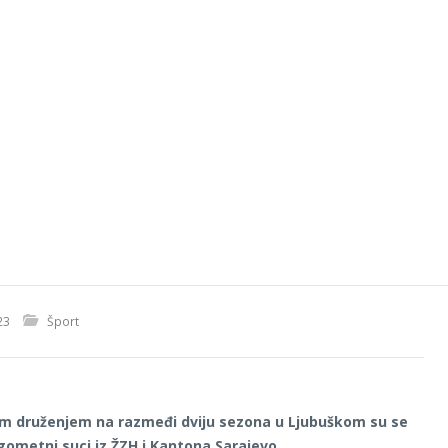
23
Šport
im druženjem na razmeđi dviju sezona u Ljubuškom su se
gometni suci iz ŽZH i Kantona Sarajevo.