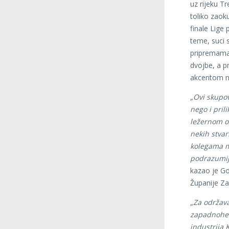
uz rijeku Tr
toliko zaok
finale Lige
teme, suci s
pripremama 
dvojbe, a p
akcentom na
„Ovi skupov
nego i pril
ležernom o
nekih stvar
kolegama mi
podrazumije
kazao je Go
Županije Za
„Za održava
zapadnoher
industrija K