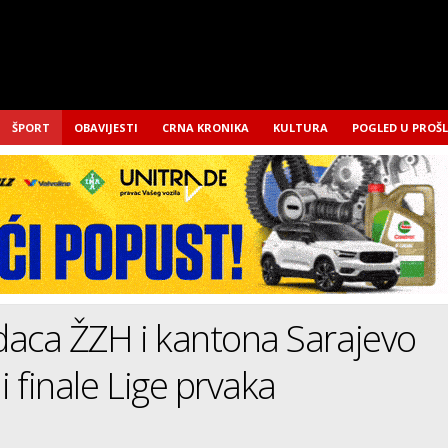
ŠPORT
OBAVIJESTI
CRNA KRONIKA
KULTURA
POGLED U PROŠ
daca ŽZH i kantona Sarajevo
i finale Lige prvaka