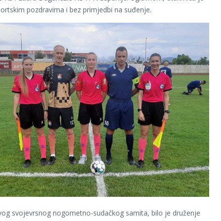
ortskim pozdravima i bez primjedbi na suđenje.
vog svojevrsnog nogometno-sudačkog samita, bilo je druženje