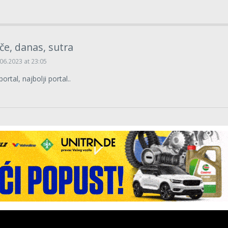
če, danas, sutra
06.2023 at 23:05
portal, najbolji portal..