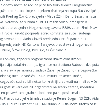
a odaziv može se reći da je to bio skup sudaca i nogometnih
južno od Zenice, koje su tijekom druženja na kupalištu Čeveljuša,
aviti Predrag Čović, predsjednik Vlade ŽZH i Dario Sesar, ministar
a. Naravno, sa sucima su bili i Dragan Soldo, predsjednik i
ević potpredsjednik Nogometnog saveza F.BiH, zatim Elmir Pilav
 i Hrvoje Turudić podpredsjednik Komiteta za suce i suđenje
 saveza BiH, Vlado Glavaš predsjednik NS Županije Z-H
dopredsjednik NS Kantona Sarajevo, predstavnici nogometnih
jubuški, Široki Brijeg, Posušje, GOŠK Gabela…
kao i obično, započeo nogometnom utakmicom između
ija dviju sudačkih udruga. Igralo se na stadionu Babovac dva puta
ta, a slavila je momčad sudaca Županije Zapadno-hercegovačke
adog suca Lozančića u 64-oj minuti utakmice. Inače,
egovački suci su bili nešto konkretniji pred vratima imali su više
 su gosti iz Sarajeva bili organizirani na sredini terena, međutim
im je završnica. Igralo se borbeno pa su posla imali i
uti. Pravdu su dijelile tri mlade sutkinje Renea Bogan NS ŽZH, Aida
S KS i Laura Dugandžić NS H-N županije. Uglavnom, utakmica je