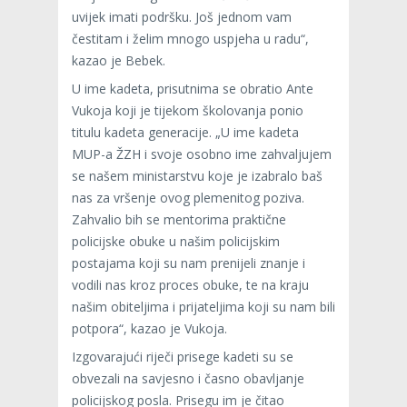
uvijek imati podršku. Još jednom vam
čestitam i želim mnogo uspjeha u radu“,
kazao je Bebek.
U ime kadeta, prisutnima se obratio Ante
Vukoja koji je tijekom školovanja ponio
titulu kadeta generacije. „U ime kadeta
MUP-a ŽZH i svoje osobno ime zahvaljujem
se našem ministarstvu koje je izabralo baš
nas za vršenje ovog plemenitog poziva.
Zahvalio bih se mentorima praktične
policijske obuke u našim policijskim
postajama koji su nam prenijeli znanje i
vodili nas kroz proces obuke, te na kraju
našim obiteljima i prijateljima koji su nam bili
potpora“, kazao je Vukoja.
Izgovarajući riječi prisege kadeti su se
obvezali na savjesno i časno obavljanje
policijskog posla. Prisegu im je čitao