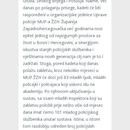
Gruda, Širokog Brijega i Posušja. Naime, već
danas po polaganju prisege, kadeti će biti
raspoređeni u organizacijske jedinice Uprave
policije MUP-a ŽZH. Županija
Zapadnohercegovačka već godinama nosi
epitet jednog od najsigurnijih prostora za
život u Bosni i Hercegovini, a sinergijom
iskustva starijih policijskih službenika i
vještinama novih generacija cilj nam je to i
zadržati. Stoga, pored kadeta koji danas
polažu zakletvu, kroz nekoliko mjeseci u
MUP ŽZH će doći još 63 mladih ljudi, mladih
policajki i policajaca koji uskoro idu na
akademiju. Po njihovom uključivanju u
sustav, sa osam mlađih inspektora koji su
zakletvu položili prije nešto više od mjesec
dana imat ćemo 101 mladog policijskog
službenika unutar sustava. Istina, u istom
tom razdoblju određen broj policijskih