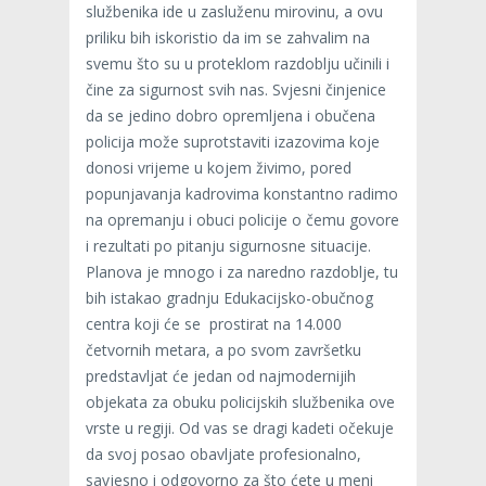
službenika ide u zasluženu mirovinu, a ovu
priliku bih iskoristio da im se zahvalim na
svemu što su u proteklom razdoblju učinili i
čine za sigurnost svih nas. Svjesni činjenice
da se jedino dobro opremljena i obučena
policija može suprotstaviti izazovima koje
donosi vrijeme u kojem živimo, pored
popunjavanja kadrovima konstantno radimo
na opremanju i obuci policije o čemu govore
i rezultati po pitanju sigurnosne situacije.
Planova je mnogo i za naredno razdoblje, tu
bih istakao gradnju Edukacijsko-obučnog
centra koji će se prostirat na 14.000
četvornih metara, a po svom završetku
predstavljat će jedan od najmodernijih
objekata za obuku policijskih službenika ove
vrste u regiji. Od vas se dragi kadeti očekuje
da svoj posao obavljate profesionalno,
savjesno i odgovorno za što ćete u meni