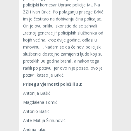
policijski komesar Uprave policije MUP-a
ŽZH Ivan Brkić. Po polaganju prisege Brkić
im je čestitao na dobivanju čina policajac.
On je ovu priliku iskoristio da se zahvali
„ratnoj generaciji“ policijskih službenika od
kojih većina, kroz dvije godine, odlazi u
mirovinu. „Nadam se da će novi policijski
službenici dostojno zamijeniti ljude koji su
proteklih 30 godina branili, a nakon toga
radili po pozivu, jer ovo nije posao, ovo je
poziv“, kazao je Brkić.
Prisegu vjernosti položili su:
Antonija Bašić
Magdalena Tomić
Antonio Bašić
Ante Matija Šimunović
Andrija Jukić