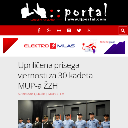
Upriličena prisega
vjernosti za 30 kadeta
MUP-a ŽZH
Autor: Radio Ljubuški | MUPZZH.ba