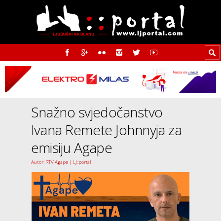
Snažno svjedočanstvo
Ivana Remete Johnnyja za
emisiju Agape
Autor: RTV Agape | LJ::portal