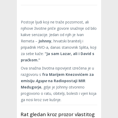
Postoje ljudi koji ne traže pozornost, ali
njihove životne priče govore snažnije od bilo
kakve senzacije. Jedan od njih je Ivan
Remeta –
Johnny
, hrvatski branitelj i
pripadnik HVO-a, danas stanovnik Splita, koji
za sebe kaže:
“Ja sam Lazar, ali i David s
praćkom.”
Ova snažna životna ispovijest izrečena je u
razgovoru s
fra
Marijem Knezovićem za
emisiju
Agape
na Radiopostaji MIR
Međugorje
, gdje je Johnny otvoreno
progovorio o ratu, obitelji, bolesti i vjeri koja
ga nosi kroz sve kušnje.
Rat gledan kroz prozor vlastitog