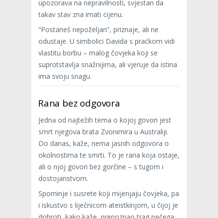
upozorava na nepravilnosti, svjestan da
takav stav zna imati cijenu.
“Postaneš nepoželjan”, priznaje, ali ne
odustaje. U simbolici Davida s praćkom vidi
vlastitu borbu – malog čovjeka koji se
suprotstavlja snažnijima, ali vjeruje da istina
ima svoju snagu.
Rana bez odgovora
Jedna od najtežih tema o kojoj govori jest
smrt njegova brata Zvonimira u Australiji.
Do danas, kaže, nema jasnih odgovora o
okolnostima te smrti. To je rana koja ostaje,
ali o njoj govori bez gorčine – s tugom i
dostojanstvom.
Spominje i susrete koji mijenjaju čovjeka, pa
i iskustvo s liječnicom ateistkinjom, u čijoj je
dobroti, kako kaže, prepoznao trag nečega