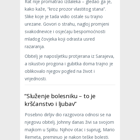
Rat nije promatrao izdaleka – gledao ga je,
kako kaže, “kroz prozor vlastitog stana”.
Slike koje je tada vidio ostale su trajno
urezane. Govori o strahu, nagloj promjeni
svakodnevice i osjećaju bespomoćnosti
mladog čovjeka koji odrasta usred
razaranja.
Obitelj je naposljetku protjerana iz Sarajeva,
a iskustvo progona i gubitka doma trajno je
oblikovalo njegov pogled na život i
vrijednosti.
“Služenje bolesniku – to je
kršćanstvo i ljubav”
Posebno dirljiv dio razgovora odnosi se na
njegovu obitelj. Johnny danas živi sa svojom
majkom u Splitu. Njihov otac i suprug, Mario
Remeta, preminuo je nakon teške bolesti.