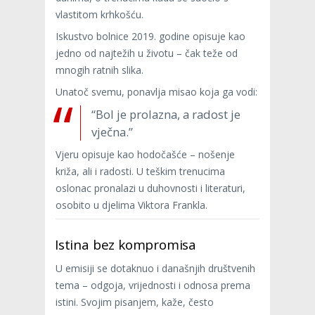
vlastitom krhkošću.
Iskustvo bolnice 2019. godine opisuje kao
jedno od najtežih u životu – čak teže od
mnogih ratnih slika.
Unatoč svemu, ponavlja misao koja ga vodi:
“Bol je prolazna, a radost je
vječna.”
Vjeru opisuje kao hodočašće – nošenje
križa, ali i radosti. U teškim trenucima
oslonac pronalazi u duhovnosti i literaturi,
osobito u djelima Viktora Frankla.
Istina bez kompromisa
U emisiji se dotaknuo i današnjih društvenih
tema – odgoja, vrijednosti i odnosa prema
istini. Svojim pisanjem, kaže, često