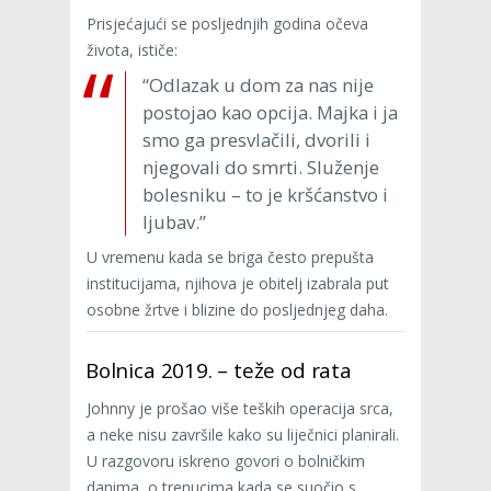
Prisjećajući se posljednjih godina očeva
života, ističe:
“Odlazak u dom za nas nije
postojao kao opcija. Majka i ja
smo ga presvlačili, dvorili i
njegovali do smrti. Služenje
bolesniku – to je kršćanstvo i
ljubav.”
U vremenu kada se briga često prepušta
institucijama, njihova je obitelj izabrala put
osobne žrtve i blizine do posljednjeg daha.
Bolnica 2019. – teže od rata
Johnny je prošao više teških operacija srca,
a neke nisu završile kako su liječnici planirali.
U razgovoru iskreno govori o bolničkim
danima, o trenucima kada se suočio s