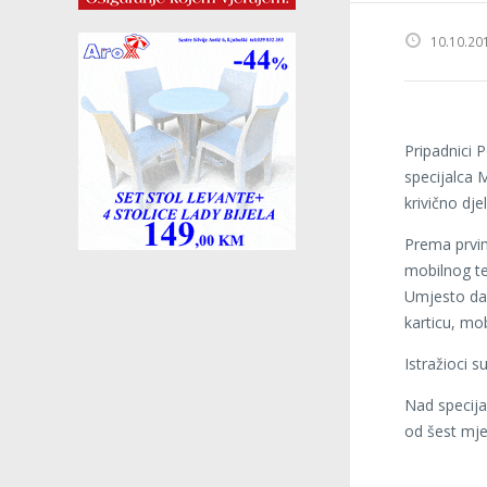
10.10.20
Pripadnici P
specijalca
krivično dje
Prema prvim
mobilnog tel
Umjesto da 
karticu, mob
Istražioci su
Nad specija
od šest mje