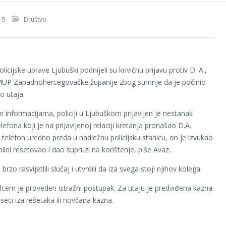
19
Društvo
olicijske uprave Ljubuški podnijeli su krivičnu prijavu protiv D. A.,
 MUP Zapadnohercegovačke županije zbog sumnje da je počinio
lo utaja.
 informacijama, policiji u Ljubuškom prijavljen je nestanak
efona koji je na prijavljenoj relaciji kretanja pronašao D.A.
telefon uredno preda u nadležnu policijsku stanicu, on je izvukao
ilni resetovao i dao supruzi na korištenje, piše Avaz.
 brzo rasvijetlili slučaj i utvrdili da iza svega stoji njihov kolega.
lcem je proveden istražni postupak. Za utaju je predviđena kazna
seci iza rešetaka ili novčana kazna.