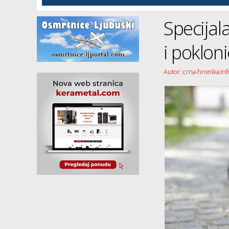
Specija
i poklon
Autor: crna-hronika.inf