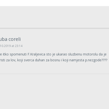
uba coreli
10.2019 at 23:14
e itko spomenuti F.Kraljevica sto je ukarao sluzbenu motorolu da je
risti za lov, koji sverca duhan za bosnu i koji namjesta p.nezgode????