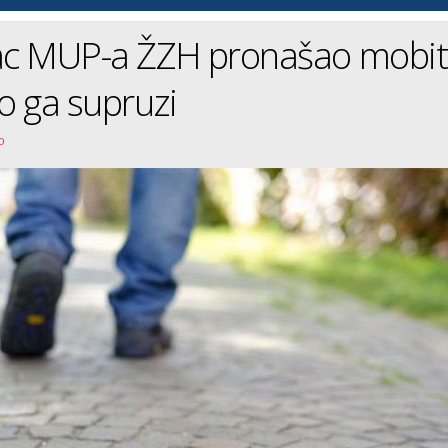
lac MUP-a ŽZH pronašao mobit
io ga supruzi
o