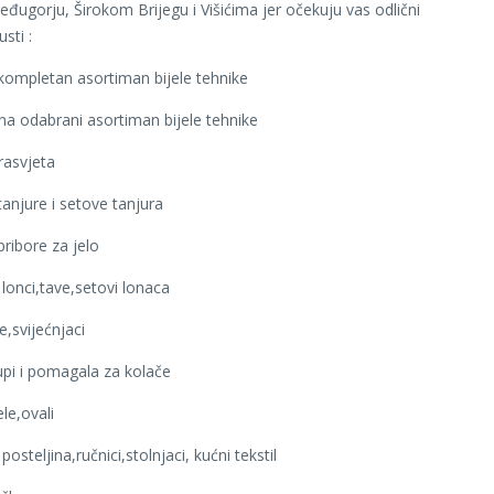
đugorju, Širokom Brijegu i Višićima jer očekuju vas odlični
sti :
ompletan asortiman bijele tehnike
a odabrani asortiman bijele tehnike
rasvjeta
anjure i setove tanjura
ribore za jelo
lonci,tave,setovi lonaca
,svijećnjaci
pi i pomagala za kolače
le,ovali
osteljina,ručnici,stolnjaci, kućni tekstil