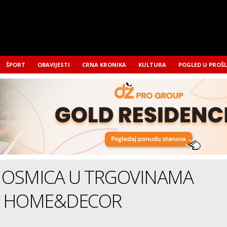
ŠPORT
OBAVIJESTI
CRNA KRONIKA
KULTURA
POGLED U PROŠ
 OSMICA U TRGOVINAMA
Ć HOME&DECOR