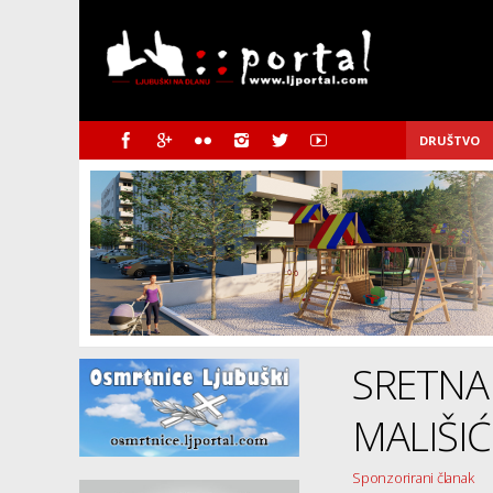
DRUŠTVO
SRETNA
MALIŠI
Sponzorirani članak