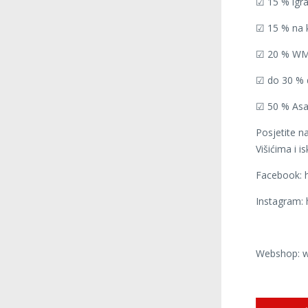
☑ 15 % igr
☑ 15 % na k
☑ 20 % W
☑ do 30 % d
☑ 50 % Asa
Posjetite n
Višićima i 
Facebook: 
Instagram:
Webshop: w