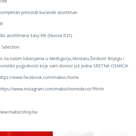
ačke
ompletan preostali kućanski asortiman
MF
io asortimana Easy life (Nuova R2S)
 Selection
as na našim lokacijama u Međugorju,Mostaru,Širokom Brijegu i
iskoristite pogodnosti koje vam donosi još jedna SRETNA OSMICA!
https://www.facebook.com/malisic.home
 https://www.instagram.com/malisichomedecor/?hl=hr
ww.malisicshop.ba