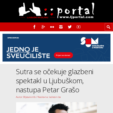
Sutra se očekuje glazbeni
spektakl u Ljubuškom,
nastupa Petar Grašo
Autor: Bljesak.info / Naslovna: ladiesin.ba