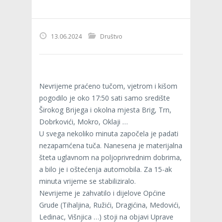
13.06.2024
Društvo
Nevrijeme praćeno tučom, vjetrom i kišom
pogodilo je oko 17:50 sati samo središte
Širokog Brijega i okolna mjesta Brig, Trn,
Dobrkovići, Mokro, Oklaji …
U svega nekoliko minuta započela je padati
nezapamćena tuča. Nanesena je materijalna
šteta uglavnom na poljoprivrednim dobrima,
a bilo je i oštećenja automobila. Za 15-ak
minuta vrijeme se stabiliziralo.
Nevrijeme je zahvatilo i dijelove Općine
Grude (Tihaljina, Ružići, Dragićina, Medovići,
Ledinac, Višnjica …) stoji na objavi Uprave