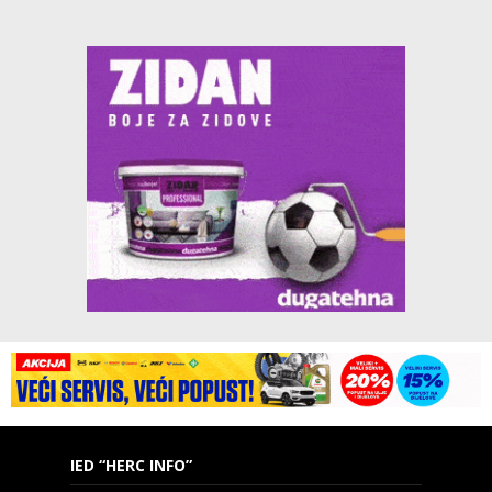
IED “HERC INFO”