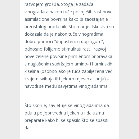
razvojem grožđa. Stoga je zadaća
vinogradara nakon tuče pospješiti rast nove
asimilacione površina kako bi zaostajanje
preostalog uroda bilo što manje. Iskustva su
dokazala da je nakon tuče vinogradima
dobro pomoći “dopuštenim dopingom”,
odnosno folijarno stimulirati rast i razvoj
nove zelene površine primjenom pripravaka
s naglašenim sadržajem amino- i huminskih
kiselina (osobito ako je tuča zabilježena već
krajem svibnja ili tijekom mjeseca lipnja) –
navodi se među savjetima vinogradarima.
Što skorije, savjetuje se vinogradarima da
odu u poljoprivrednu ljekarnu i da uzmu
preparate kako bi se spasilo što se spasiti
da.