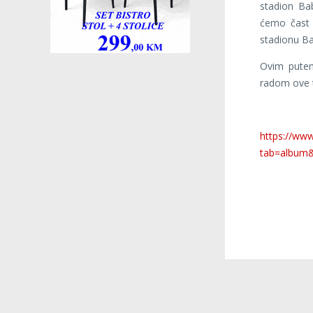
stadion Ba
ćemo čast 
stadionu B
Ovim putem
radom ove t
https://www
tab=album