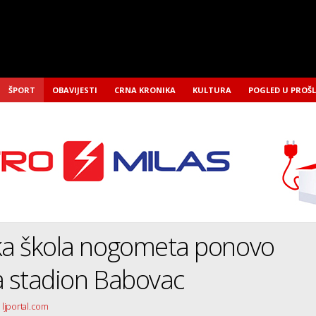
ŠPORT
OBAVIJESTI
CRNA KRONIKA
KULTURA
POGLED U PROŠ
ska škola nogometa ponovo
a stadion Babovac
 ljportal.com