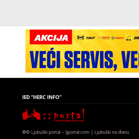
IED “HERC INFO”
®© Ljubuški portal – ljportal.com | Ljubuški na dlanu