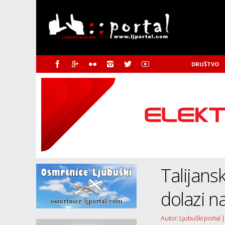
DRUŠTVO
Talijan
dolazi n
Autor: Ljubuški portal |