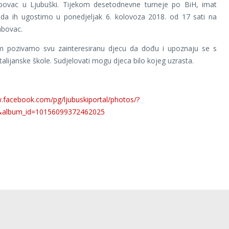
bovac u Ljubuški. Tijekom desetodnevne turneje po BiH, imat
da ih ugostimo u ponedjeljak 6. kolovoza 2018. od 17 sati na
abovac.
 pozivamo svu zainteresiranu djecu da dođu i upoznaju se s
alijanske škole. Sudjelovati mogu djeca bilo kojeg uzrasta.
.facebook.com/pg/ljubuskiportal/photos/?
&album_id=10156099372462025