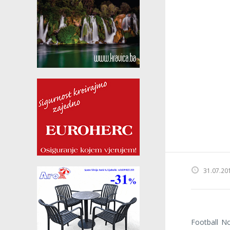
31.07.20
Football N