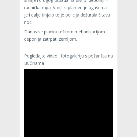
smilja i drugog otpada na divljoj deponiji –
rudnička rupa. Vanjski plamen je ugašen ali
je i dalje tinjalo te je policija dežurala čitavu
noć.
Danas se planira teškom mehanizacijom
deponija zatrpati zemljom.
Pogledajte video i fotogaleriju s požarišta na
Bučinama