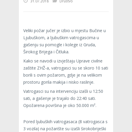
31.07.2018
Društvo
Veliki požar jučer je izbio u mjestu Bučine u
Ljubuškom, a ljubuškim vatrogascima u
gašenju su pomogle i kolege iz Gruda,
Širokog Brijega i Čitluka.
Kako se navodi u izvještaju Uprave civilne
zaštite ZHŽ-a, vatrogasci su se skoro 10 sati
borili s ovim požarom, gdje je na velikom
prostoru gorila makija i nisko raslinje.
Vatrogasci su na intervenciju izašli u 12:50
sati, a gašenje je trajalo do 22:40 sati.
Opožarena površina je oko 50.000 m².
Pored ljubuških vatrogasaca (8 vatrogasca s
3 vozila) na požarište su izašli širokobriješki