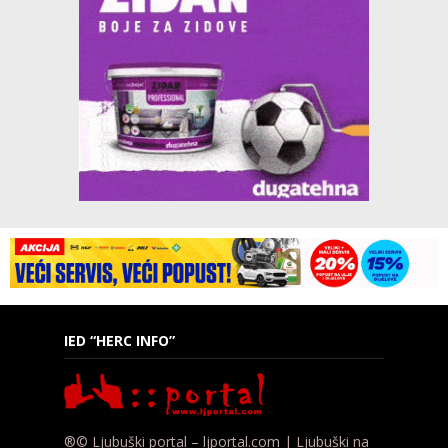
IED “HERC INFO”
®© Ljubuški portal – ljportal.com | Ljubuški na