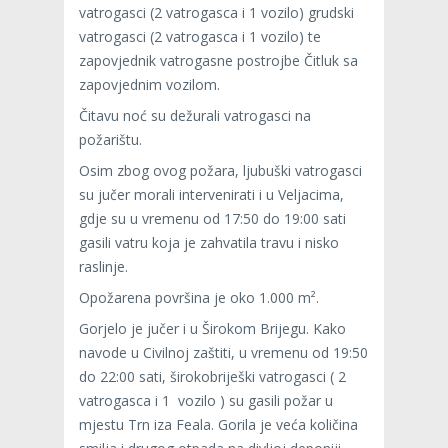
vatrogasci (2 vatrogasca i 1 vozilo) grudski
vatrogasci (2 vatrogasca i 1 vozilo) te
zapovjednik vatrogasne postrojbe Čitluk sa
zapovjednim vozilom.
Čitavu noć su dežurali vatrogasci na
požarištu.
Osim zbog ovog požara, ljubuški vatrogasci
su jučer morali intervenirati i u Veljacima,
gdje su u vremenu od 17:50 do 19:00 sati
gasili vatru koja je zahvatila travu i nisko
raslinje.
Opožarena površina je oko 1.000 m².
Gorjelo je jučer i u Širokom Brijegu. Kako
navode u Civilnoj zaštiti, u vremenu od 19:50
do 22:00 sati, širokobriješki vatrogasci ( 2
vatrogasca i 1 vozilo ) su gasili požar u
mjestu Trn iza Feala. Gorila je veća količina