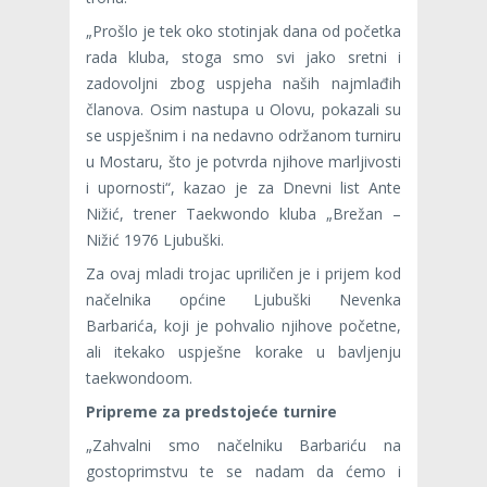
„Prošlo je tek oko stotinjak dana od početka
rada kluba, stoga smo svi jako sretni i
zadovoljni zbog uspjeha naših najmlađih
članova. Osim nastupa u Olovu, pokazali su
se uspješnim i na nedavno održanom turniru
u Mostaru, što je potvrda njihove marljivosti
i upornosti“, kazao je za Dnevni list Ante
Nižić, trener Taekwondo kluba „Brežan –
Nižić 1976 Ljubuški.
Za ovaj mladi trojac upriličen je i prijem kod
načelnika općine Ljubuški Nevenka
Barbarića, koji je pohvalio njihove početne,
ali itekako uspješne korake u bavljenju
taekwondoom.
Pripreme za predstojeće turnire
„Zahvalni smo načelniku Barbariću na
gostoprimstvu te se nadam da ćemo i