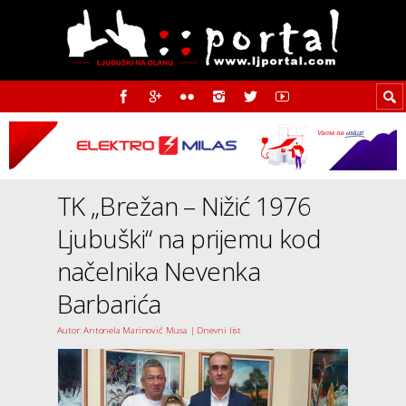
TK „Brežan – Nižić 1976
Ljubuški“ na prijemu kod
načelnika Nevenka
Barbarića
Autor: Antonela Marinović Musa | Dnevni list