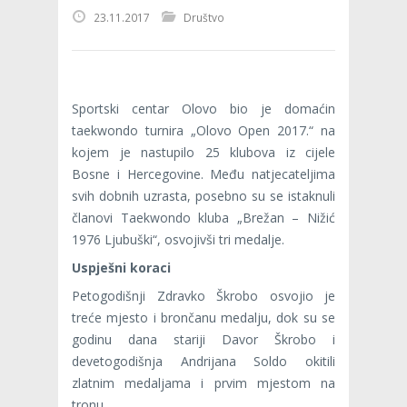
23.11.2017
Društvo
Sportski centar Olovo bio je domaćin
taekwondo turnira „Olovo Open 2017.“ na
kojem je nastupilo 25 klubova iz cijele
Bosne i Hercegovine. Među natjecateljima
svih dobnih uzrasta, posebno su se istaknuli
članovi Taekwondo kluba „Brežan – Nižić
1976 Ljubuški“, osvojivši tri medalje.
Uspješni koraci
Petogodišnji Zdravko Škrobo osvojio je
treće mjesto i brončanu medalju, dok su se
godinu dana stariji Davor Škrobo i
devetogodišnja Andrijana Soldo okitili
zlatnim medaljama i prvim mjestom na
tronu.