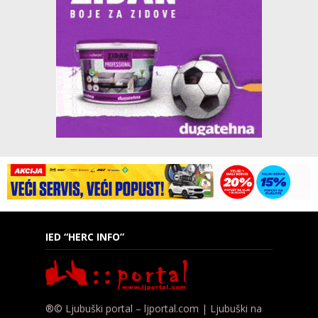
IED “HERC INFO”
®© Ljubuški portal – ljportal.com | Ljubuški na