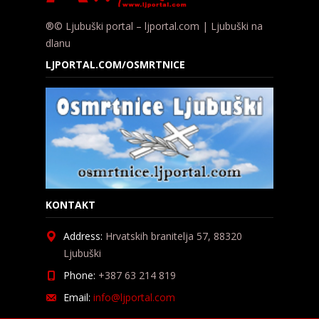
®© Ljubuški portal – ljportal.com | Ljubuški na
dlanu
LJPORTAL.COM/OSMRTNICE
KONTAKT
Address:
Hrvatskih branitelja 57, 88320
Ljubuški
Phone:
+387 63 214 819
Email:
info@ljportal.com