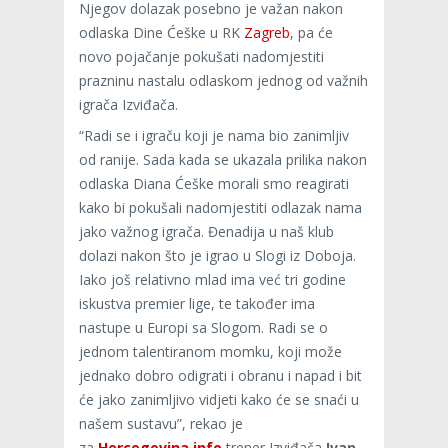
Njegov dolazak posebno je važan nakon
odlaska Dine Ćeške u RK
Zagreb
, pa će
novo pojačanje pokušati nadomjestiti
prazninu nastalu odlaskom jednog od važnih
igrača Izviđača.
“Radi se i igraču koji je nama bio zanimljiv
od ranije. Sada kada se ukazala prilika nakon
odlaska Diana Ćeške morali smo reagirati
kako bi pokušali nadomjestiti odlazak nama
jako važnog igrača. Đenadija u naš klub
dolazi nakon što je igrao u Slogi iz Doboja.
Iako još relativno mlad ima već tri godine
iskustva premier lige, te također ima
nastupe u Europi sa Slogom. Radi se o
jednom talentiranom momku, koji može
jednako dobro odigrati i obranu i napad i bit
će jako zanimljivo vidjeti kako će se snaći u
našem sustavu”, rekao je
za
Hercegovina.info
trener Izviđača
Ivan