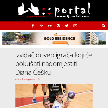
Izviđač doveo igrača koji će
pokušati nadomjestiti
Diana Ćešku
Autor: Hercegovina.info