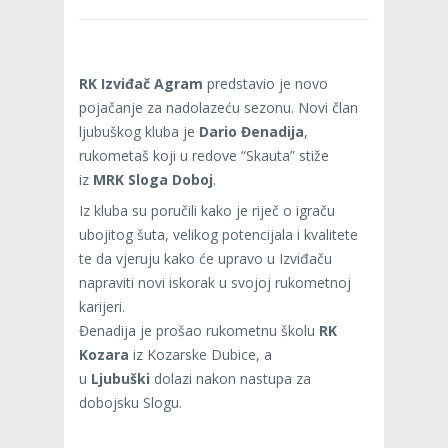
RK Izviđač Agram
predstavio je novo
pojačanje za nadolazeću sezonu. Novi član
ljubuškog kluba je
Dario Đenadija
,
rukometaš koji u redove “Skauta” stiže
iz
MRK Sloga Doboj
.
Iz kluba su poručili kako je riječ o igraču
ubojitog šuta, velikog potencijala i kvalitete
te da vjeruju kako će upravo u Izviđaču
napraviti novi iskorak u svojoj rukometnoj
karijeri.
Đenadija je prošao rukometnu školu
RK
Kozara
iz Kozarske Dubice, a
u
Ljubuški
dolazi nakon nastupa za
dobojsku Slogu.