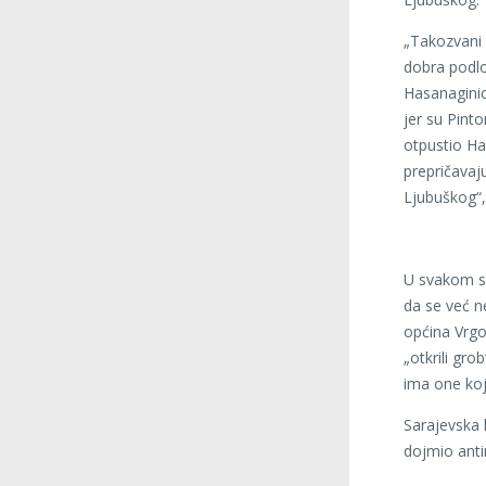
„Takozvani t
dobra podlog
Hasanaginic
jer su Pinto
otpustio Has
prepričavaju
Ljubuškog“,
U svakom sl
da se već n
općina Vrgor
„otkrili gro
ima one koj
Sarajevska 
dojmio antir