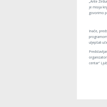
„Ante Zirdu
je misija kn
govorimo pr
Inače, pred
programom j
uljepšali uč
Predstavljan
organizator
centar“ Ljub