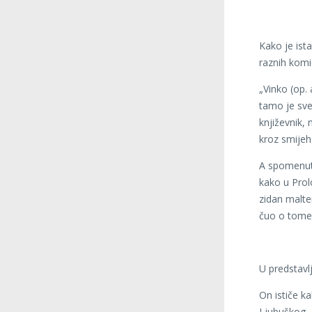
Kako je ista
raznih komi
„Vinko (op. 
tamo je sve
književnik,
kroz smijeh
A spomenuti
kako u Prol
zidan malte
čuo o tome“
U predstavlj
On ističe k
Ljubuškog.