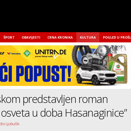
ŠPORT
OBAVIJESTI
CRNA KRONIKA
KULTURA
POGLED U PROŠ
škom predstavljen roman
i osveta u doba Hasanaginice”
dio Ljubuški