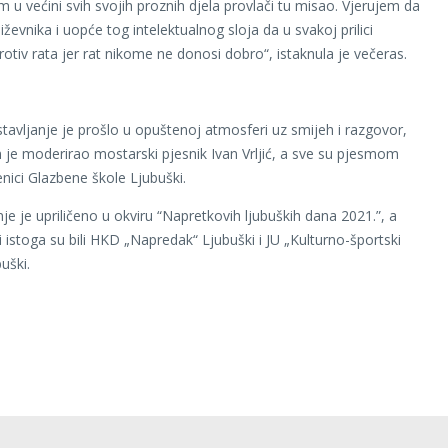
m u većini svih svojih proznih djela provlači tu misao. Vjerujem da
jiževnika i uopće tog intelektualnog sloja da u svakoj prilici
otiv rata jer rat nikome ne donosi dobro“, istaknula je večeras.
stavljanje je prošlo u opuštenoj atmosferi uz smijeh i razgovor,
e moderirao mostarski pjesnik Ivan Vrljić, a sve su pjesmom
enici Glazbene škole Ljubuški.
je je upriličeno u okviru “Napretkovih ljubuških dana 2021.”, a
i istoga su bili HKD „Napredak“ Ljubuški i JU „Kulturno-športski
uški.