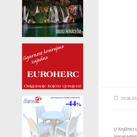
20.06.20
U Knjižnici
Hasanaginic