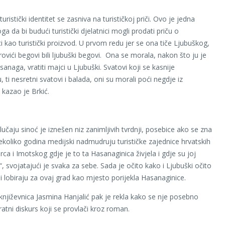
uristički identitet se zasniva na turističkoj priči. Ovo je jedna
a da bi budući turistički djelatnici mogli prodati priču o
i kao turistički proizvod. U prvom redu jer se ona tiče Ljubuškog,
rovići begovi bili ljubuški begovi. Ona se morala, nakon što ju je
anaga, vratiti majci u Ljubuški. Svatovi koji se kasnije
, ti nesretni svatovi i balada, oni su morali poći negdje iz
 kazao je Brkić.
učaju sinoć je iznešen niz zanimljivih tvrdnji, posebice ako se zna
ekoliko godina medijski nadmudruju turističke zajednice hrvatskih
ca i Imotskog gdje je to ta Hasanaginica živjela i gdje su joj
b“, svojatajući je svaka za sebe. Sada je očito kako i Ljubuški očito
i lobiraju za ovaj grad kao mjesto porijekla Hasanaginice.
književnica Jasmina Hanjalić pak je rekla kako se nje posebno
atni diskurs koji se provlači kroz roman.