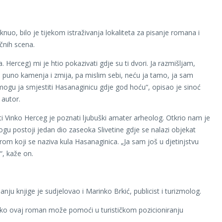
knuo, bilo je tijekom istraživanja lokaliteta za pisanje romana i
čnih scena.
a. Herceg) mi je htio pokazivati gdje su ti dvori. Ja razmišljam,
 puno kamenja i zmija, pa mislim sebi, neću ja tamo, ja sam
 mogu ja smjestiti Hasanaginicu gdje god hoću“, opisao je sinoć
 autor.
 Vinko Herceg je poznati ljubuški amater arheolog. Otkrio nam je
ogu postoji jedan dio zaseoka Slivetine gdje se nalazi objekat
rom koji se naziva kula Hasanaginica. „Ja sam još u djetinjstvu
, kaže on.
anju knjige je sudjelovao i Marinko Brkić, publicist i turizmolog.
ako ovaj roman može pomoći u turističkom pozicioniranju