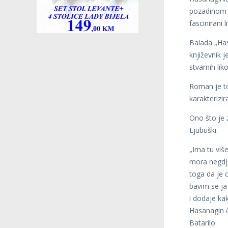
pozadinom l
fascinirani 
Balada „Has
književnik j
stvarnih lik
Roman je to
karakterizir
Ono što je 
Ljubuški.
„Ima tu više
mora negdj
toga da je o
bavim se ja
i dodaje kak
Hasanagin č
Batarilo.