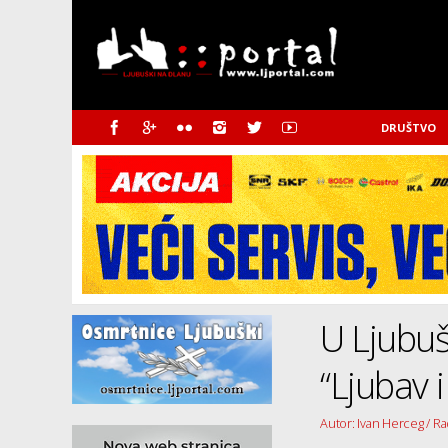
DRUŠTVO
U Ljubu
“Ljubav 
Autor: Ivan Herceg / Ra