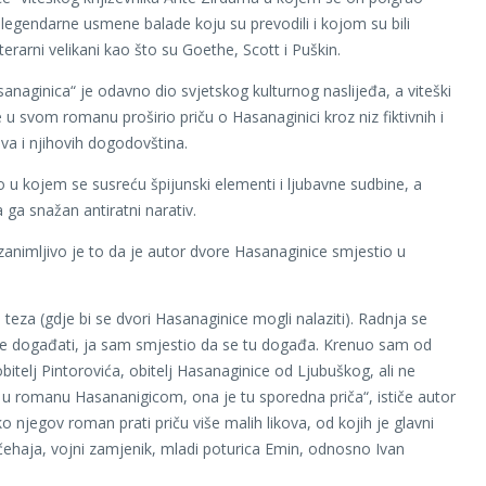
egendarne usmene balade koju su prevodili i kojom su bili
literarni velikani kao što su Goethe, Scott i Puškin.
anaginica“ je odavno dio svjetskog kulturnog naslijeđa, a viteški
e u svom romanu proširio priču o Hasanaginici kroz niz fiktivnih i
ova i njihovih dogodovština.
 u kojem se susreću špijunski elementi i ljubavne sudbine, a
a ga snažan antiratni narativ.
zanimljivo je to da je autor dvore Hasanaginice smjestio u
 teza (gdje bi se dvori Hasanaginice mogli nalaziti). Radnja se
e događati, ja sam smjestio da se tu događa. Krenuo sam od
bitelj Pintorovića, obitelj Hasanaginice od Ljubuškog, ali ne
 u romanu Hasananigicom, ona je tu sporedna priča“, ističe autor
o njegov roman prati priču više malih likova, od kojih je glavni
ehaja, vojni zamjenik, mladi poturica Emin, odnosno Ivan