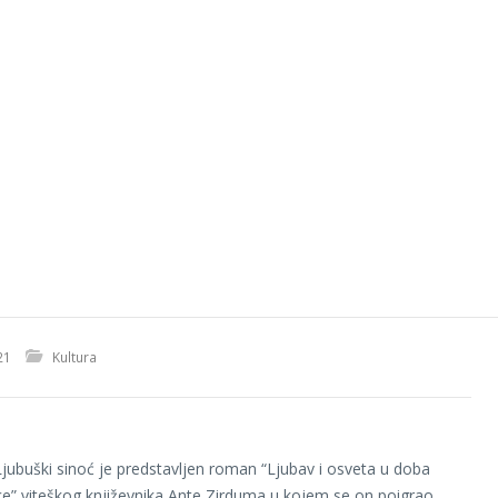
21
Kultura
 Ljubuški sinoć je predstavljen roman “Ljubav i osveta u doba
e” viteškog književnika Ante Zirduma u kojem se on poigrao