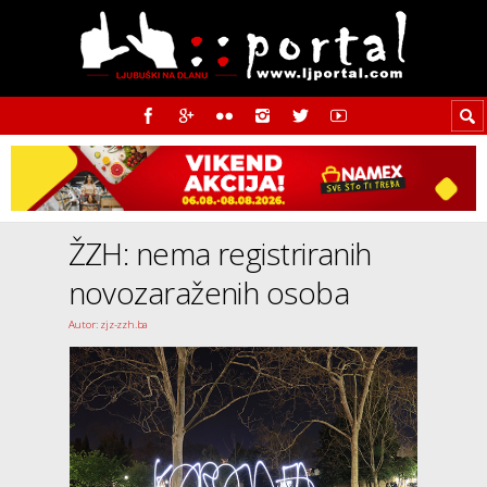
ŽZH: nema registriranih
novozaraženih osoba
Autor: zjz-zzh.ba