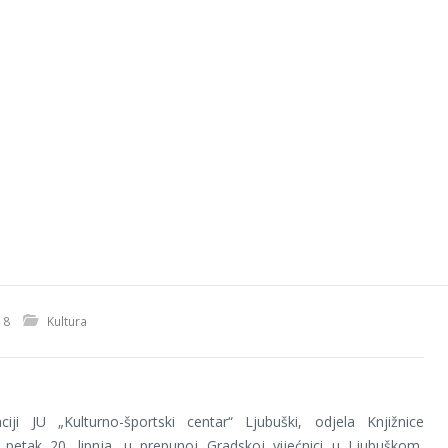
18
Kultura
ciji JU „Kulturno-športski centar“ Ljubuški, odjela Knjižnice
u petak 20. lipnja, u prepunoj Gradskoj vijećnici u Ljubuškom,