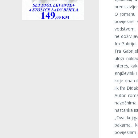
predstavljen
O romanu „P
povijesne 
vodstvom, d
ne doživlja
fra Gabrije
Fra Gabrij
ulozi nakl
interes, ka
Književnik i
koje ona ot
lik fra Dida
Autor roman
nazočnima š
nastanka is
„Ova knjiga
bakama, ko
povijesni