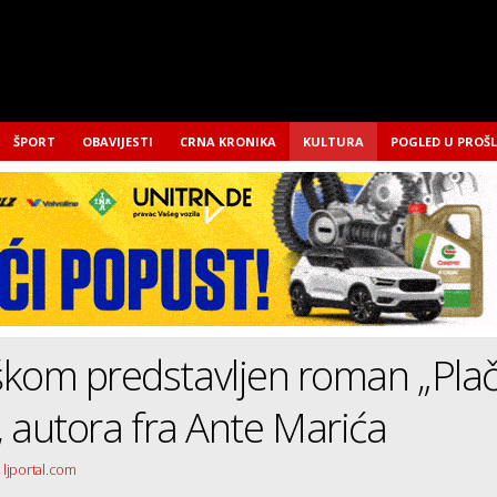
ŠPORT
OBAVIJESTI
CRNA KRONIKA
KULTURA
POGLED U PROŠ
škom predstavljen roman „Pla
?“, autora fra Ante Marića
 ljportal.com