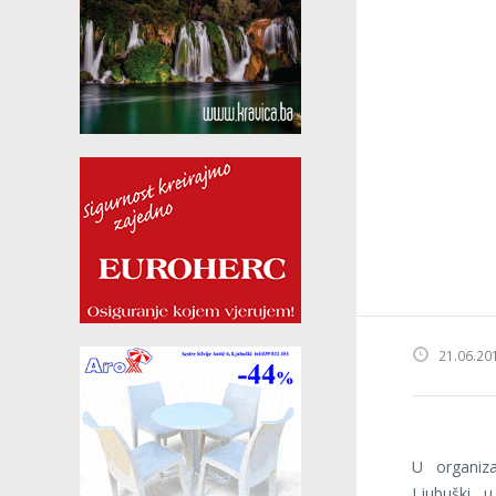
21.06.20
U organiza
Ljubuški, 