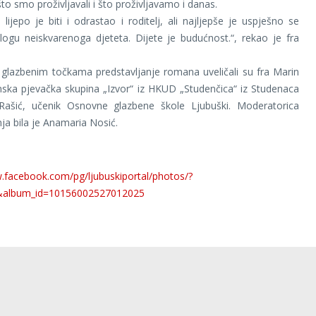
što smo proživljavali i što proživljavamo i danas.
 lijepo je biti i odrastao i roditelj, ali najljepše je uspješno se
 ulogu neiskvarenoga djeteta. Dijete je budućnost.“, rekao je fra
glazbenim točkama predstavljanje romana uveličali su fra Marin
nska pjevačka skupina „Izvor“ iz HKUD „Studenčica“ iz Studenaca
Rašić, učenik Osnovne glazbene škole Ljubuški. Moderatorica
nja bila je Anamaria Nosić.
.facebook.com/pg/ljubuskiportal/photos/?
&album_id=10156002527012025