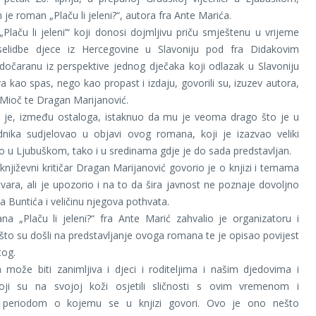
 je roman „Plaču li jeleni?“, autora fra Ante Marića.
laču li jeleni’“ koji donosi dojmljivu priču smještenu u vrijeme
selidbe djece iz Hercegovine u Slavoniju pod fra Didakovim
očaranu iz perspektive jednog dječaka koji odlazak u Slavoniju
va kao spas, nego kao propast i izdaju, govorili su, izuzev autora,
l Mioč te Dragan Marijanović.
el je, između ostaloga, istaknuo da mu je veoma drago što je u
adnika sudjelovao u objavi ovog romana, koji je izazvao veliki
ko u Ljubuškom, tako i u sredinama gdje je do sada predstavljan.
 književni kritičar Dragan Marijanović govorio je o knjizi i temama
vara, ali je upozorio i na to da šira javnost ne poznaje dovoljno
ka Buntića i veličinu njegova pothvata.
a „Plaču li jeleni?“ fra Ante Marić zahvalio je organizatoru i
to su došli na predstavljanje ovoga romana te je opisao povijest
tog.
 može biti zanimljiva i djeci i roditeljima i našim djedovima i
ji su na svojoj koži osjetili sličnosti s ovim vremenom i
m periodom o kojemu se u knjizi govori. Ovo je ono nešto