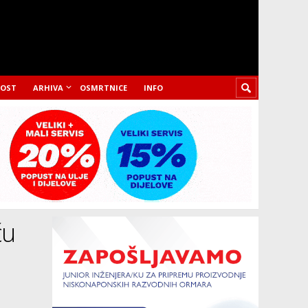
LOST
ARHIVA
OSMRTNICE
INFO
ču