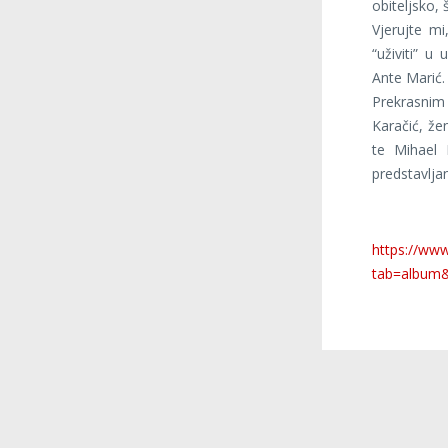
obiteljsko, 
Vjerujte mi,
“uživiti” u
Ante Marić.
Prekrasnim 
Karačić, že
te Mihael 
predstavlja
https://www
tab=album