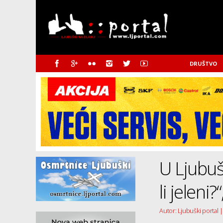
DRUŠTVO
U Ljubu
li jeleni
Autor: Ljubuški portal |