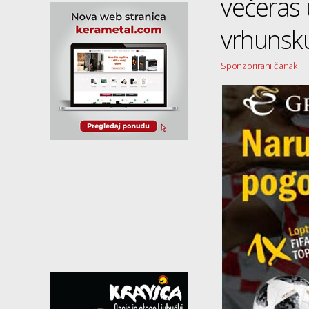
večeras u
vrhunsk
Sponzorirani članak