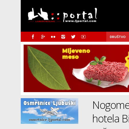
DRUŠTVO
Nogometn
hotela B