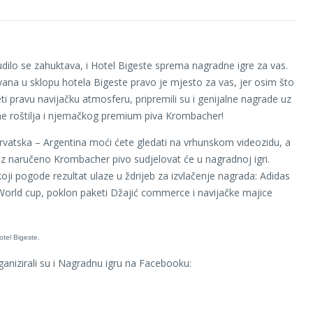
udilo se zahuktava, i Hotel Bigeste sprema nagradne igre za vas.
ana u sklopu hotela Bigeste pravo je mjesto za vas, jer osim što
ti pravu navijačku atmosferu, pripremili su i genijalne nagrade uz
e roštilja i njemačkog premium piva Krombacher!
vatska – Argentina moći ćete gledati na vrhunskom videozidu, a
uz naručeno Krombacher pivo sudjelovat će u nagradnoj igri.
koji pogode rezultat ulaze u ždrijeb za izvlačenje nagrada: Adidas
World cup, poklon paketi Džajić commerce i navijačke majice
anizirali su i Nagradnu igru na Facebooku: