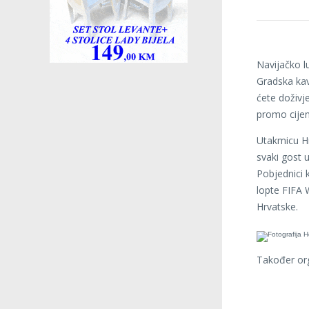
Navijačko l
Gradska kav
ćete doživje
promo cijen
Utakmicu Hr
svaki gost 
Pobjednici 
lopte FIFA 
Hrvatske.
Također org