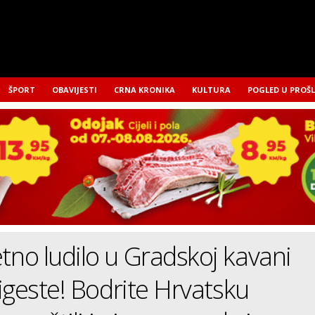
ŠPORT
OBAVIJESTI
CRNA KRONIKA
KULTURA
POGLED U PROŠ
o ludilo u Gradskoj kavani
igeste! Bodrite Hrvatsku