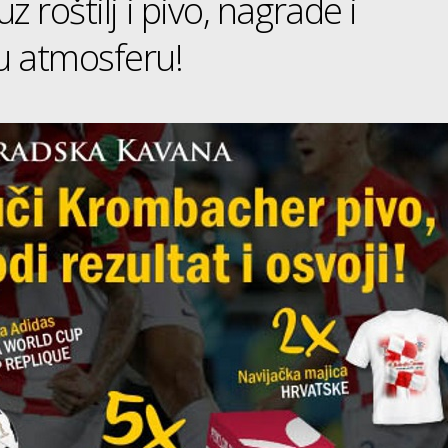
z roštilj i pivo, nagrade i
u atmosferu!