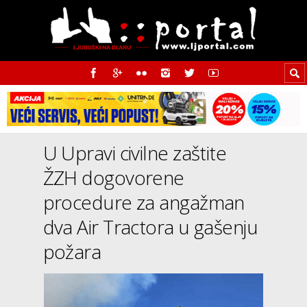
U Upravi civilne zaštite
ŽZH dogovorene
procedure za angažman
dva Air Tractora u gašenju
požara