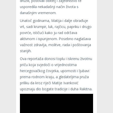
družili, poštivali obitelj i zajedništvo te
usporedila nekadašnji način života s
današnjim vremenom.
Unatoč godinama, Matija i dalje obrađuje
vrt, sadi krumpir, luk, rajčicu, papriku i drugo
povrće, ističući kako ju rad održava
aktivnom i ispunjenom. Posebno naglašava
važnost zdravlja, molitve, rada i poštovanja
starijih.
Ova reportaža donosi toplu i iskrenu životnu
priču koja svjedoči o vrijednostima
hercegovačkog čovjeka, upornosti i ljubavi
prema rodnom kraju, a gledateljima pruža
priliku da kroz riječi Matije Ivanković
upoznaju dio bogate tradicije i duha Rakitna.