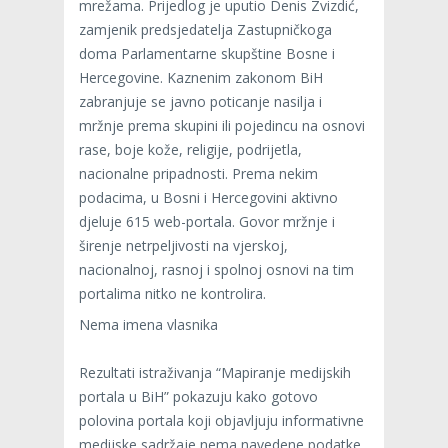
mrežama. Prijedlog je uputio Denis Zvizdić,
zamjenik predsjedatelja Zastupničkoga
doma Parlamentarne skupštine Bosne i
Hercegovine. Kaznenim zakonom BiH
zabranjuje se javno poticanje nasilja i
mržnje prema skupini ili pojedincu na osnovi
rase, boje kože, religije, podrijetla,
nacionalne pripadnosti. Prema nekim
podacima, u Bosni i Hercegovini aktivno
djeluje 615 web-portala. Govor mržnje i
širenje netrpeljivosti na vjerskoj,
nacionalnoj, rasnoj i spolnoj osnovi na tim
portalima nitko ne kontrolira.
Nema imena vlasnika
Rezultati istraživanja “Mapiranje medijskih
portala u BiH” pokazuju kako gotovo
polovina portala koji objavljuju informativne
medijske sadržaje nema navedene podatke