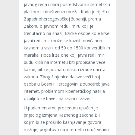
javnog reda i mira posredstvom internetskih
platformi i društvenih mreža. Kada je riječ o
Zapadnohercegovačkoj županiji, prema
Zakonu o javnom redu i miru koji je
trenutačno na snazi, fizičke osobe koje krše
javni red i mir može se kazniti novčanom
kaznom u visini od 50 do 1500 konvertibilnih
maraka. Hoće li za one koji javni red i mir
budu kršili na internetu biti propisane veće
kazne, bit će poznato nakon izrade nacrta
zakona. Zbog činjenice da sve veći broj
osoba u Bosni i Hercegovini zloupotrebljava
internet, problemom kibernetičkog nasilja
ozbiljno se bave i na razini države.
U parlamentarnu proceduru upućen je
prijedlog izmjena Kaznenog zakona BiH
kojim bi se proširilo kažnjavanje govora
mržnje, pogotovo na internetu i društvenim