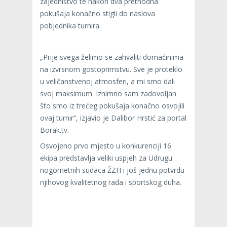
zajedništvo te nakon dva prethodna
pokušaja konačno stigli do naslova
pobjednika turnira.
„Prije svega želimo se zahvaliti domaćinima
na izvrsnom gostoprimstvu. Sve je proteklo
u veličanstvenoj atmosferi, a mi smo dali
svoj maksimum. Iznimno sam zadovoljan
što smo iz trećeg pokušaja konačno osvojili
ovaj turnir“, izjavio je Dalibor Hrstić za portal
Borak.tv.
Osvojeno prvo mjesto u konkurenciji 16
ekipa predstavlja veliki uspjeh za Udrugu
nogometnih sudaca ŽZH i još jednu potvrdu
njihovog kvalitetnog rada i sportskog duha.