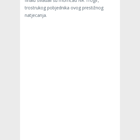
finalu svladali su momčad NK Trogir,
trostrukog pobjednika ovog prestižnog
natjecanja.