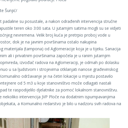
te Šunjić/
t padaline su posustale, a nakon odrađenih intervencija stručne
pustile teren oko 3:00 sata. U jutarnjim satima mogli su se vidjeti
noćnjeg nevremena. Velik broj kuća je pretrpio proboj vode u
ostor, dok je na javnim površinama ostalo nakupina
g materijala (tampona) od Aglomeracije koja je u tijeku. Sanacija
vnim ali i privatnim površinama započela je u ranim jutarnjim
oprivreda, izvođač radova na Aglomeraciji, je odmah po dolasku
enuo u sa ljudstvom i strojevima otklanjati nanose građevinskog
 Komunalno održavanje je na četiri lokacije u mjestu postavilo
ntejnere od 5 m3 u koje stanovništvo može odlagati nastali
pad te raspodijelilo djelatnike za pomoć lokalnom stanovništvu.
e nekoliko intervencija JVP Ploče na dodatnim ispumpavanjima
bjekata, a Komunalno redarstvo je bilo u nadzoru svih radova na