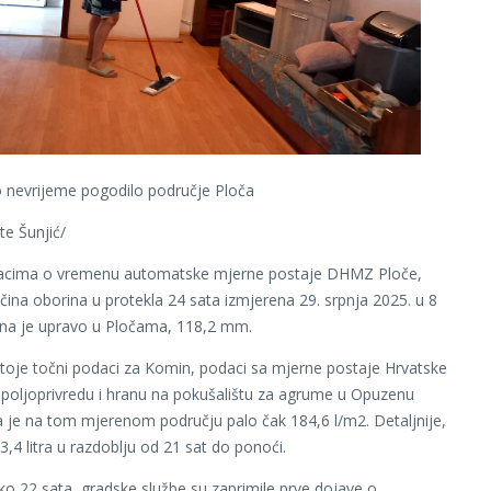
o nevrijeme pogodilo područje Ploča
te Šunjić/
cima o vremenu automatske mjerne postaje DHMZ Ploče,
ičina oborina u protekla 24 sata izmjerena 29. srpnja 2025. u 8
ena je upravo u Pločama, 118,2 mm.
toje točni podaci za Komin, podaci sa mjerne postaje Hrvatske
 poljoprivredu i hranu na pokušalištu za agrume u Opuzenu
 je na tom mjerenom području palo čak 184,6 l/m2. Detaljnije,
3,4 litra u razdoblju od 21 sat do ponoći.
ko 22 sata, gradske službe su zaprimile prve dojave o