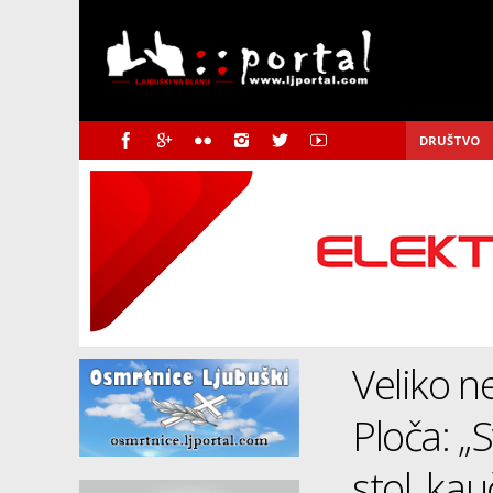
DRUŠTVO
Veliko n
Ploča: „S
stol, ka