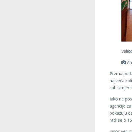
Velik
An
Prema poda
najveća kol
sati izmjer
Iako ne pos
agencije za
pokazuju da
radi se o 15
Sinoć već o