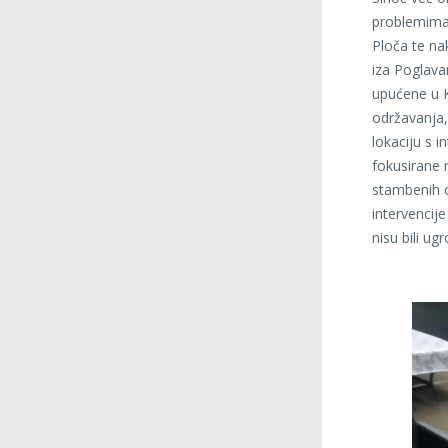
problemima u
Ploča te na
iza Poglava
upućene u K
održavanja,
lokaciju s 
fokusirane 
stambenih o
intervencij
nisu bili ugr