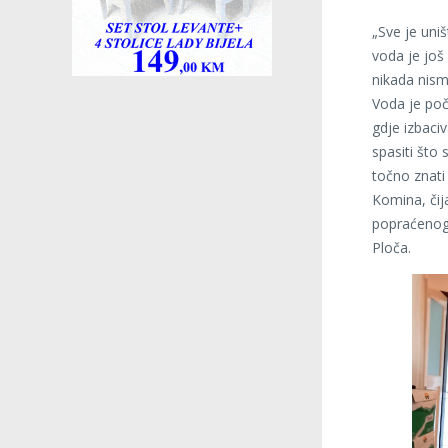
„Sve je uni
voda je još 
nikada nismo
Voda je poč
gdje izbaciv
spasiti što 
točno znati
Komina, čij
popraćenog 
Ploča.