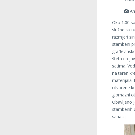
An
Oko 1:00 sa
službe su na
razmjeri si
stambeni pr
građevinsko
šteta na ja
satima. Vod
na teren kr
materijala.
otvorene ko
glomazni ot
Obavljeno j
stambenih o
sanaciji.