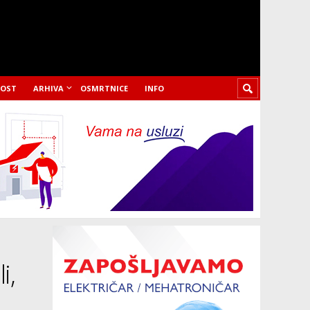
LOST
ARHIVA
OSMRTNICE
INFO
i,