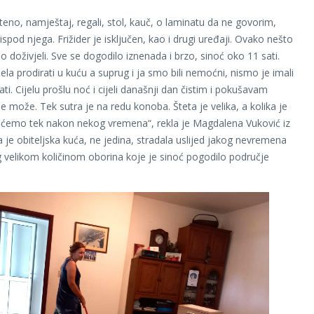
šteno, namještaj, regali, stol, kauč, o laminatu da ne govorim,
ispod njega. Frižider je isključen, kao i drugi uređaji. Ovako nešto
 doživjeli. Sve se dogodilo iznenada i brzo, sinoć oko 11 sati.
ela prodirati u kuću a suprug i ja smo bili nemoćni, nismo je imali
ati. Cijelu prošlu noć i cijeli današnji dan čistim i pokušavam
se može. Tek sutra je na redu konoba. Šteta je velika, a kolika je
 ćemo tek nakon nekog vremena“, rekla je Magdalena Vuković iz
a je obiteljska kuća, ne jedina, stradala uslijed jakog nevremena
velikom količinom oborina koje je sinoć pogodilo područje