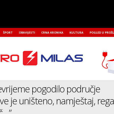
ŠPORT
OBAVIJESTI
CRNA KRONIKA
KULTURA
POGLED U PROŠ
evrijeme pogodilo područje
ve je uništeno, namještaj, regal
uč…”