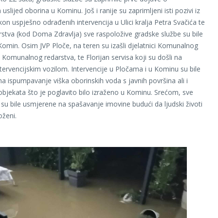
slijed oborina u Kominu. Još i ranije su zaprimljeni isti pozivi iz
kon uspješno odrađenih intervencija u Ulici kralja Petra Svačića te
rstva (kod Doma Zdravlja) sve raspoložive gradske službe su bile
omin. Osim JVP Ploče, na teren su izašli djelatnici Komunalnog
 Komunalnog redarstva, te Florijan servisa koji su došli na
intervencijskim vozilom. Intervencije u Pločama i u Kominu su bile
na ispumpavanje viška oborinskih voda s javnih površina ali i
bjekata što je poglavito bilo izraženo u Kominu. Srećom, sve
e su bile usmjerene na spašavanje imovine budući da ljudski životi
oženi.