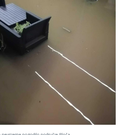
o nevrijeme pogodilo područje Ploča