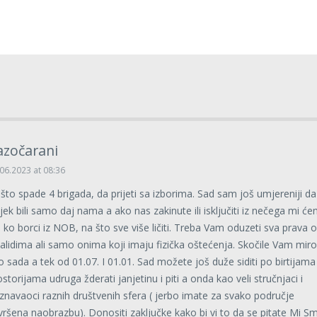
azočarani
06.2023 at 08:36
što spade 4 brigada, da prijeti sa izborima. Sad sam još umjereniji da
ijek bili samo daj nama a ako nas zakinute ili isključiti iz nečega mi ć
ti ko borci iz NOB, na što sve više ličiti. Treba Vam oduzeti sva prava 
validima ali samo onima koji imaju fizička oštećenja. Skočile Vam mir
do sada a tek od 01.07. I 01.01. Sad možete još duže siditi po birtijama 
ostorijama udruga žderati janjetinu i piti a onda kao veli stručnjaci i
znavaoci raznih društvenih sfera ( jerbo imate za svako područje
vršena naobrazbu). Donositi zaključke kako bi vi to da se pitate Mi S