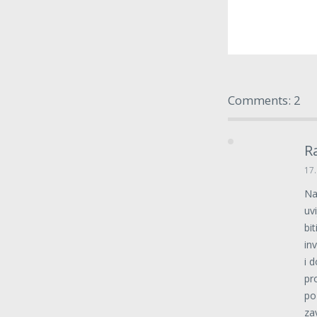
Comments: 2
R
17.
Na
uv
bi
in
i 
pr
po
za