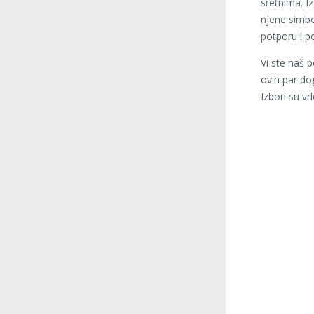
sretnima. Iz
njene simbo
potporu i p
Vi ste naš p
ovih par do
Izbori su vrl