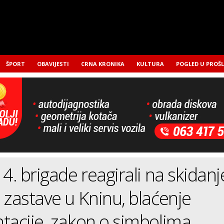
ŠPORT
OBAVIJESTI
CRNA KRONIKA
KULTURA
POGLED U PROŠ
 4. brigade reagirali na skidanj
 zastave u Kninu, blaćenje
tacije, zakon o simbolima….