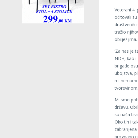
Veterani 4.
očitovali su
društvenih 
tražio njiho
obilježjima
‘Za nas je 
NDH, kao i 
brigade osu
ubojstva, p
mi nemamo a
tvorevinom
Mi smo pobj
državu. Obi
su naša brać
Oko tih i t
zabranjena 
prognano na