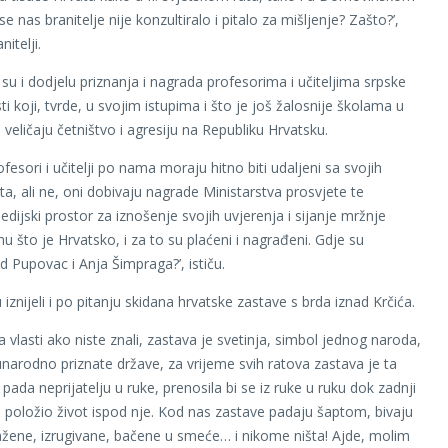
se nas branitelje nije konzultiralo i pitalo za mišljenje? Zašto?’,
nitelji.
 su i dodjelu priznanja i nagrada profesorima i učiteljima srpske
i koji, tvrde, u svojim istupima i što je još žalosnije školama u
veličaju četništvo i agresiju na Republiku Hrvatsku.
profesori i učitelji po nama moraju hitno biti udaljeni sa svojih
ta, ali ne, oni dobivaju nagrade Ministarstva prosvjete te
ijski prostor za iznošenje svojih uvjerenja i sijanje mržnje
 što je Hrvatsko, i za to su plaćeni i nagrađeni. Gdje su
d Pupovac i Anja Šimpraga?’, ističu.
 iznijeli i po pitanju skidana hrvatske zastave s brda iznad Krčića.
 vlasti ako niste znali, zastava je svetinja, simbol jednog naroda,
arodno priznate države, za vrijeme svih ratova zastava je ta
pada neprijatelju u ruke, prenosila bi se iz ruke u ruku dok zadnji
i položio život ispod nje. Kod nas zastave padaju šaptom, bivaju
ažene, izrugivane, bačene u smeće… i nikome ništa! Ajde, molim