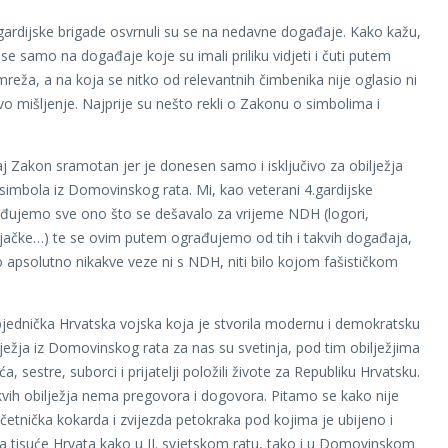
 gardijske brigade osvrnuli su se na nedavne događaje. Kako kažu,
 se samo na događaje koje su imali priliku vidjeti i čuti putem
mreža, a na koja se nitko od relevantnih čimbenika nije oglasio ni
vo mišljenje. Najprije su nešto rekli o Zakonu o simbolima i
.
taj Zakon sramotan jer je donesen samo i isključivo za obilježja
simbola iz Domovinskog rata. Mi, kao veterani 4.gardijske
đujemo sve ono što se dešavalo za vrijeme NDH (logori,
ljačke…) te se ovim putem ograđujemo od tih i takvih događaja,
psolutno nikakve veze ni s NDH, niti bilo kojom fašističkom
.
ednička Hrvatska vojska koja je stvorila modernu i demokratsku
lježja iz Domovinskog rata za nas su svetinja, pod tim obilježjima
a, sestre, suborci i prijatelji položili živote za Republiku Hrvatsku.
akvih obilježja nema pregovora i dogovora. Pitamo se kako nije
četnička kokarda i zvijezda petokraka pod kojima je ubijeno i
 tisuće Hrvata kako u II. svjetskom ratu, tako i u Domovinskom