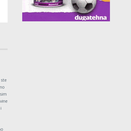
 ste
emo
osim
ovine
i
mo