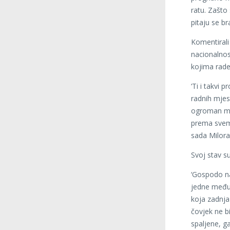
ratu. Zašto 
pitaju se bra
Komentirali
nacionalnost
kojima rade 
‘Ti i takvi 
radnih mjes
ogroman med
prema svemu
sada Milora
Svoj stav su
‘Gospodo na
jedne međun
koja zadnja 
čovjek ne b
spaljene, g