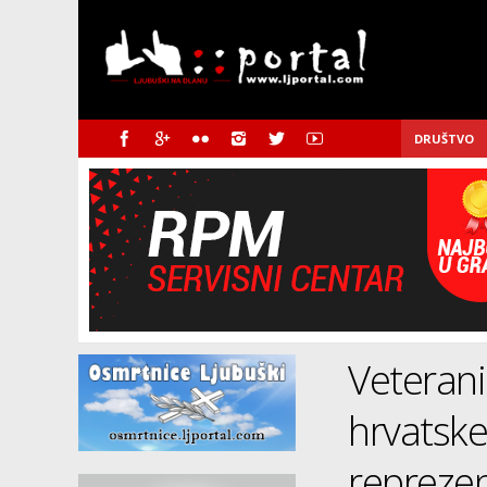
DRUŠTVO
Veterani
hrvatske
reprezen