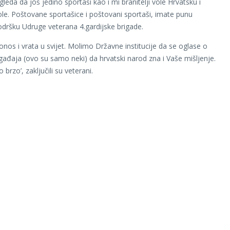
gleda da još jedino sportaši kao i mi branitelji vole Hrvatsku i
le. Poštovane sportašice i poštovani sportaši, imate punu
odršku Udruge veterana 4.gardijske brigade.
onos i vrata u svijet. Molimo Državne institucije da se oglase o
gađaja (ovo su samo neki) da hrvatski narod zna i Vaše mišljenje.
o brzo’, zaključili su veterani.