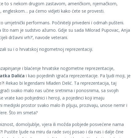
ite to s nekom drugom zastavom, američkom, njemačkom,
 engleskom… pa ćemo vidjeti kako ćete se provesti.
to umjetnički performans. Počinitelji privedeni i odmah pušteni.
 što nam je sudstvo ažurno. Gdje su sada Milorad Pupovac, Anja
ijeli državni vrh?’, navode veterani.
azali su i o hrvatskoj nogometnoj reprezentaciji.
zapinjanje i blaćenje hrvatske nogometne reprezentacije,
latka Dalića
i kao pojedinih igrača reprezentacije. Pa ljudi moji, je
e?! Rekao bi legendarni Mladen Delić. Ta reprezentacija, taj
i igrači svako malo nas učine sretnima i ponosnima, sa svojih
e vrate kao pobjednici i heroji, a pojedinci koji imaju
ni medijski prostor svako malo ih pljuju, prozivaju, unose nemir i
afere. Što im smeta?
niznost, domoljublje, vjera ili možda pobjede posvećene nama
?! Pustite ljude na miru da rade svoj posao i da nas i dalje čine