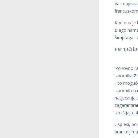
Vas naprav
francuskom,
Kod nas je 
Blago nama
Šimpraga i c
Par riječi k
‘Ponovno ra
izbornika
Z
li to moguć
izbornik i t
natjecanja s
zagarantira
izmišljaju 
Uspjesi, po
braniteljima