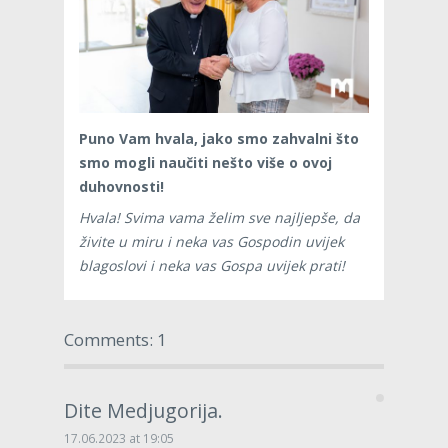
Puno Vam hvala, jako smo zahvalni što
smo mogli naučiti nešto više o ovoj
duhovnosti!
Hvala! Svima vama želim sve najljepše, da
živite u miru i neka vas Gospodin uvijek
blagoslovi i neka vas Gospa uvijek prati!
Comments: 1
Dite Medjugorija.
17.06.2023 at 19:05