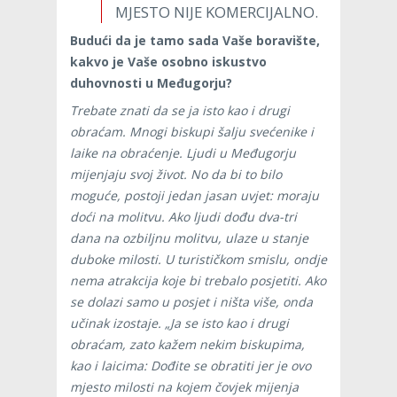
MJESTO NIJE KOMERCIJALNO.
Budući da je tamo sada Vaše boravište,
kakvo je Vaše osobno iskustvo
duhovnosti u Međugorju?
Trebate znati da se ja isto kao i drugi
obraćam. Mnogi biskupi šalju svećenike i
laike na obraćenje. Ljudi u Međugorju
mijenjaju svoj život. No da bi to bilo
moguće, postoji jedan jasan uvjet: moraju
doći na molitvu. Ako ljudi dođu dva-tri
dana na ozbiljnu molitvu, ulaze u stanje
duboke milosti. U turističkom smislu, ondje
nema atrakcija koje bi trebalo posjetiti. Ako
se dolazi samo u posjet i ništa više, onda
učinak izostaje. „Ja se isto kao i drugi
obraćam, zato kažem nekim biskupima,
kao i laicima: Dođite se obratiti jer je ovo
mjesto milosti na kojem čovjek mijenja