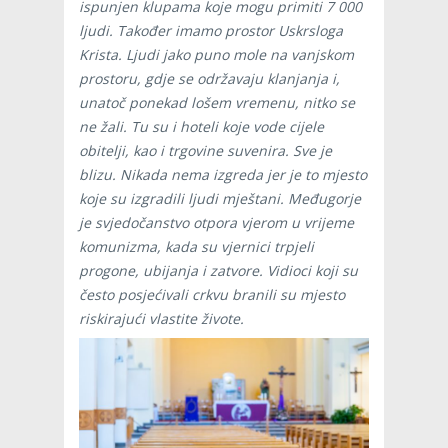
ispunjen klupama koje mogu primiti 7 000
ljudi. Također imamo prostor Uskrsloga
Krista. Ljudi jako puno mole na vanjskom
prostoru, gdje se održavaju klanjanja i,
unatoč ponekad lošem vremenu, nitko se
ne žali. Tu su i hoteli koje vode cijele
obitelji, kao i trgovine suvenira. Sve je
blizu. Nikada nema izgreda jer je to mjesto
koje su izgradili ljudi mještani. Međugorje
je svjedočanstvo otpora vjerom u vrijeme
komunizma, kada su vjernici trpjeli
progone, ubijanja i zatvore. Vidioci koji su
često posjećivali crkvu branili su mjesto
riskirajući vlastite živote.