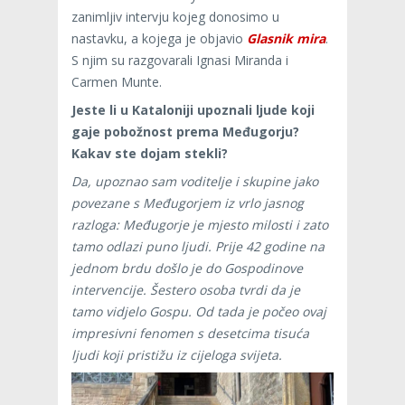
zanimljiv intervju kojeg donosimo u
nastavku, a kojega je objavio
Glasnik mira
.
S njim su razgovarali Ignasi Miranda i
Carmen Munte.
Jeste li u Kataloniji upoznali ljude koji
gaje pobožnost prema Međugorju?
Kakav ste dojam stekli?
Da, upoznao sam voditelje i skupine jako
povezane s Međugorjem iz vrlo jasnog
razloga: Međugorje je mjesto milosti i zato
tamo odlazi puno ljudi. Prije 42 godine na
jednom brdu došlo je do Gospodinove
intervencije. Šestero osoba tvrdi da je
tamo vidjelo Gospu. Od tada je počeo ovaj
impresivni fenomen s desetcima tisuća
ljudi koji pristižu iz cijeloga svijeta.