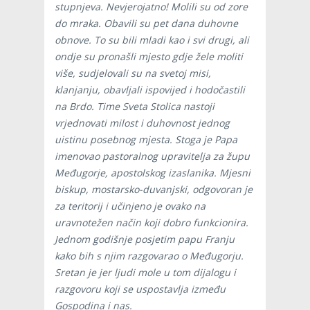
stupnjeva. Nevjerojatno! Molili su od zore
do mraka. Obavili su pet dana duhovne
obnove. To su bili mladi kao i svi drugi, ali
ondje su pronašli mjesto gdje žele moliti
više, sudjelovali su na svetoj misi,
klanjanju, obavljali ispovijed i hodočastili
na Brdo. Time Sveta Stolica nastoji
vrjednovati milost i duhovnost jednog
uistinu posebnog mjesta. Stoga je Papa
imenovao pastoralnog upravitelja za župu
Međugorje, apostolskog izaslanika. Mjesni
biskup, mostarsko-duvanjski, odgovoran je
za teritorij i učinjeno je ovako na
uravnotežen način koji dobro funkcionira.
Jednom godišnje posjetim papu Franju
kako bih s njim razgovarao o Međugorju.
Sretan je jer ljudi mole u tom dijalogu i
razgovoru koji se uspostavlja između
Gospodina i nas.