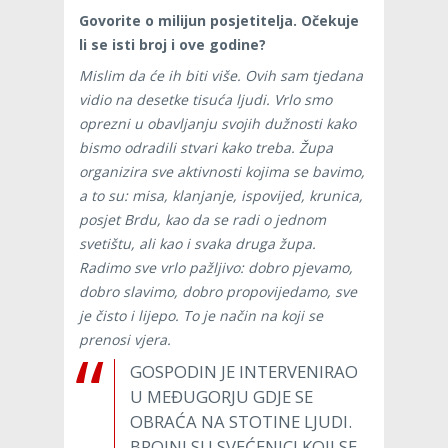
Govorite o milijun posjetitelja. Očekuje
li se isti broj i ove godine?
Mislim da će ih biti više. Ovih sam tjedana
vidio na desetke tisuća ljudi. Vrlo smo
oprezni u obavljanju svojih dužnosti kako
bismo odradili stvari kako treba. Župa
organizira sve aktivnosti kojima se bavimo,
a to su: misa, klanjanje, ispovijed, krunica,
posjet Brdu, kao da se radi o jednom
svetištu, ali kao i svaka druga župa.
Radimo sve vrlo pažljivo: dobro pjevamo,
dobro slavimo, dobro propovijedamo, sve
je čisto i lijepo. To je način na koji se
prenosi vjera.
GOSPODIN JE INTERVENIRAO
U MEĐUGORJU GDJE SE
OBRAĆA NA STOTINE LJUDI.
BROJNI SU SVEĆENICI KOJI SE