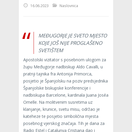
16.06.2023
Naslovnica
MEĐUGORJE JE SVETO MJESTO
KOJE JOŠ NIJE PROGLAŠENO
SVETIŠTEM
Apostolski vizitator s posebnom ulogom za
župu Međugorje nadbiskup Aldo Cavalli, u
pratnji tajnika fra Antonija Primorca,
posjetio je Španjolsku na poziv predsjednika
Španjolske biskupske konferencije i
nadbiskupa Barcelone, kardinala Juana Joséa
Omelle. Na molitvenim susretima uz
klanjanje, krunice, svetu misu, održao je
kateheze te posjetio simbolična mjesta
posebnog vjerskog značaja. Tih je dana za
Radio Estel i Catalunya Cristiana dao i