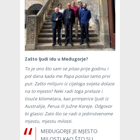
Zašto ljudi idu u Međugorje?
To je ono što sam se pitao prije godinu i
pol dana kada me Papa poslao tamo prvi
put: Zašto milijuni iz cijeloga svijeta dolaze
na to mjesto? Neki radi toga prelaze i
tisuće kilometara, kao primjerice ljudi iz
Australije, Perua ili Južne Koreje. Odgovor
bi glasio: Zato što se radi o jedinstvenome
mjestu, mjestu milosti.
MEĐUGORJE JE MJESTO
MILOSTI KAO ŠTO SU