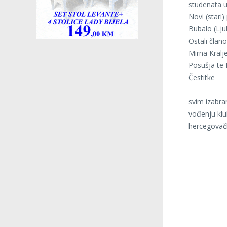
studenata u
Novi (stari)
Bubalo (Ljub
Ostali člano
Mirna Kralje
Posušja te 
Čestitke
svim izabra
vođenju klu
hercegovač