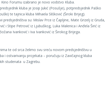
 Kino Forumu izabrano je novo vodstvo Kluba.
 predsjednik kluba je Josip Jukić (Posušje), potpredsjednik Paško
uški) te tajnica kluba Mihaela Slišković (Široki Brijeg).
vi predsjedništva su: Mislav Prce iz Čapljine, Mate Grizelj iz Gruda,
vić i Stipe Petrović iz Ljubuškog, Luka Malenica i Anđela Širić iz
Božana Ivanković i Iva Ivanković iz Širokog Brijega.
nima te od srca želimo svu sreću novom predsjedništvu u
ba i ostvarivanju projekata – poručuju iz Zavičajnog kluba
kih studenata u Zagrebu.