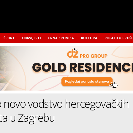
ŠPORT
OBAVIJESTI
CRNA KRONIKA
KULTURA
POGLED U PROŠ
o novo vodstvo hercegovačkih
ta u Zagrebu