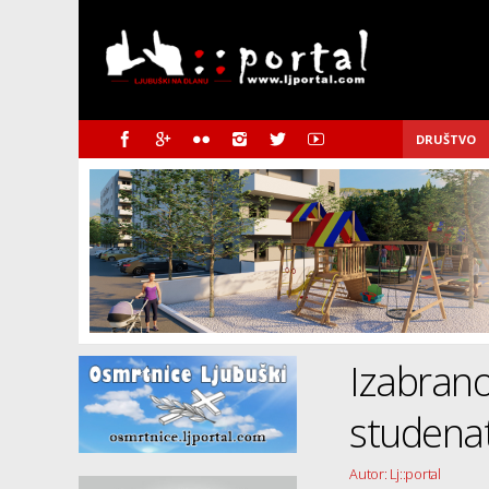
DRUŠTVO
Izabran
studena
Autor: Lj::portal