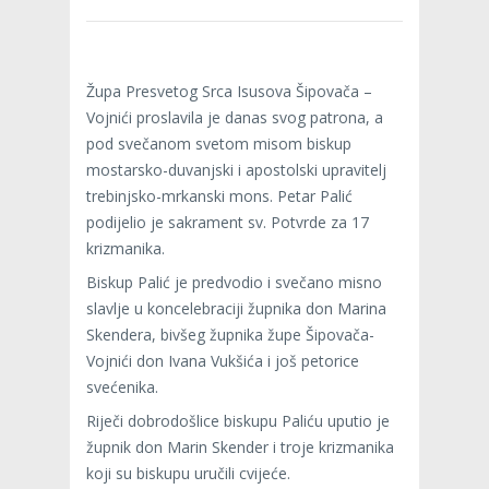
Župa Presvetog Srca Isusova Šipovača –
Vojnići proslavila je danas svog patrona, a
pod svečanom svetom misom biskup
mostarsko-duvanjski i apostolski upravitelj
trebinjsko-mrkanski mons. Petar Palić
podijelio je sakrament sv. Potvrde za 17
krizmanika.
Biskup Palić je predvodio i svečano misno
slavlje u koncelebraciji župnika don Marina
Skendera, bivšeg župnika župe Šipovača-
Vojnići don Ivana Vukšića i još petorice
svećenika.
Riječi dobrodošlice biskupu Paliću uputio je
župnik don Marin Skender i troje krizmanika
koji su biskupu uručili cvijeće.