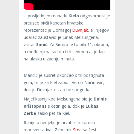
U posljednjem napadu
Kiela
odgovornost je
preuzeo bivši kapetan hrvatske
reprezentacije Domagoj
Duvnjak
, ali njegov
udarac zaustavio je junak Melsungena,
vratar
Simić
. Za Simića je to bila 11. obrana,
a među njima su bila i tri sedmerca, jedan
na ulasku u zadnju minutu.
Mandić je susret okončao s tri postignuta
gola, tri je za Kiel zabio i Veron Načinović,
dok je Duvnjak ostao bez pogotka.
Najefikasniji kod Melsungena bio je
Dainis
Krištopans
s četiri gola, dok je
Lukas
Zerbe
zabio pet za Kiel.
Ranije u nedjelju je hrvatski rukometni
reprezentativac Zvonimir
Srna
sa šest