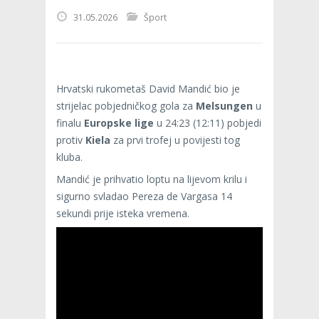
31.05.2026
Šport
Hrvatski rukometaš David Mandić bio je
strijelac pobjedničkog gola za
Melsungen
u
finalu
Europske lige
u 24:23 (12:11) pobjedi
protiv
Kiela
za prvi trofej u povijesti tog
kluba.
Mandić je prihvatio loptu na lijevom krilu i
sigurno svladao Pereza de Vargasa 14
sekundi prije isteka vremena.