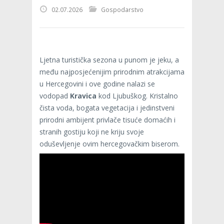
02.07.2026
Gospodarstvo
Ljetna turistička sezona u punom je jeku, a
među najposjećenijim prirodnim atrakcijama
u Hercegovini i ove godine nalazi se
vodopad
Kravica
kod Ljubuškog. Kristalno
čista voda, bogata vegetacija i jedinstveni
prirodni ambijent privlače tisuće domaćih i
stranih gostiju koji ne kriju svoje
oduševljenje ovim hercegovačkim biserom.