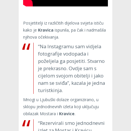
Posjetitelji iz različitih dijelova svijeta ističu
kako je
Kravica
ispunila, pa čak i nadmašila
njihova očekivanja.
“Na Instagramu sam vidjela
fotografije vodopada i
poželjela ga posjetiti. Stvarno
je prekrasno. Ovdje sam s
cijelom svojom obitelji i jako
nam se sviđa”, kazala je jedna
turistkinja.
Mnogi u Ljubuški dolaze organizirano, u
sklopu jednodnevnih izleta koji uključuju
obilazak Mostara i
Kravice
.
“Rezervirali smo jednodnevni
izlet za Mostar i Kravicu.