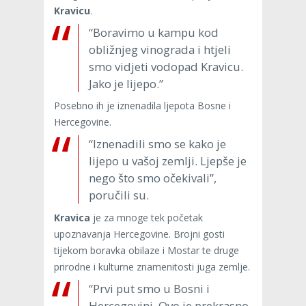
Kravicu
.
“Boravimo u kampu kod
obližnjeg vinograda i htjeli
smo vidjeti vodopad Kravicu.
Jako je lijepo.”
Posebno ih je iznenadila ljepota Bosne i
Hercegovine.
“Iznenadili smo se kako je
lijepo u vašoj zemlji. Ljepše je
nego što smo očekivali”,
poručili su.
Kravica
je za mnoge tek početak
upoznavanja Hercegovine. Brojni gosti
tijekom boravka obilaze i Mostar te druge
prirodne i kulturne znamenitosti juga zemlje.
“Prvi put smo u Bosni i
Hercegovini. Ovo je prekrasno