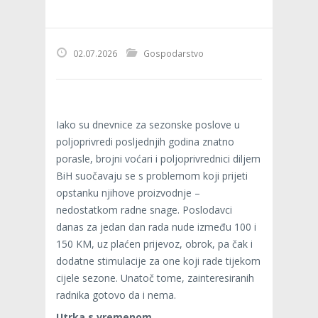
02.07.2026
Gospodarstvo
Iako su dnevnice za sezonske poslove u
poljoprivredi posljednjih godina znatno
porasle, brojni voćari i poljoprivrednici diljem
BiH suočavaju se s problemom koji prijeti
opstanku njihove proizvodnje –
nedostatkom radne snage. Poslodavci
danas za jedan dan rada nude između 100 i
150 KM, uz plaćen prijevoz, obrok, pa čak i
dodatne stimulacije za one koji rade tijekom
cijele sezone. Unatoč tome, zainteresiranih
radnika gotovo da i nema.
Utrka s vremenom