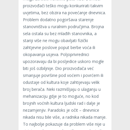
proizvođači teško mogu konkurirati takvim
uvjetima, bez obzira na povećanje dnevnica.
Problem dodatno pogoršava starenje
stanovništva u ruralnim područjima. Brojna
sela ostala su bez mlađih stanovnika, a
stariji više ne mogu obavljati fizički
zahtjevne poslove poput berbe voća ili
okopavanja usjeva. Poljoprivrednici
upozoravaju da bi posljedice uskoro mogle
biti još ozbiljnije. Dio proizvođača već
smanjuje površine pod voćem i povrćem ili
odustaje od kultura koje zahtijevaju velik
broj berača. Neki razmišljaju o ulaganju u
mehanizaciju gdje je to moguće, no kod
brojnih voćnih kultura ljudski rad i dalje je
nezamjenjiv. Paradoks je očit – dnevnice
nikada nisu bile više, a radnika nikada manje.
To najbolje pokazuje da problem više nije u