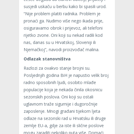
susjedi uskaču u berbu kako bi spasili urod.
“Nije problem platiti radnika. Problem je
pronaći ga. Nudimo više nego ikada prije,
osiguravamo obrok i prijevoz, ali telefoni
rijetko zvone. Oni koji su nekad radili kod
nas, danas su u Hrvatskoj, Sloveniji ili
Njemačkoj”, navodi proizvođač malina.
Odlazak stanovništva
Razlozi za ovakvo stanje brojni su.
Posljednjih godina BiH je napustio velik broj
radno sposobnih ljudi, osobito mlađe
populacije koja je nekada činila okosnicu
sezonskih poslova. Oni koji su ostali
uglavnom traže sigurnije i dugoročnije
zaposlenje. Mnogi građani tijekom ljeta
odlaze na sezonski rad u Hrvatsku ili druge
zemlje EU-a, gdje za iste ili slične poslove
mogu zaraditi nekoliko puta više. Domaći