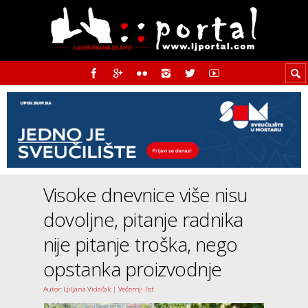
Visoke dnevnice više nisu
dovoljne, pitanje radnika
nije pitanje troška, nego
opstanka proizvodnje
Autor: Ljiljana Vidačak | Večernji list