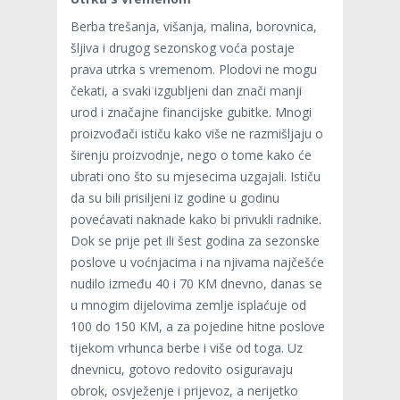
Berba trešanja, višanja, malina, borovnica,
šljiva i drugog sezonskog voća postaje
prava utrka s vremenom. Plodovi ne mogu
čekati, a svaki izgubljeni dan znači manji
urod i značajne financijske gubitke. Mnogi
proizvođači ističu kako više ne razmišljaju o
širenju proizvodnje, nego o tome kako će
ubrati ono što su mjesecima uzgajali. Ističu
da su bili prisiljeni iz godine u godinu
povećavati naknade kako bi privukli radnike.
Dok se prije pet ili šest godina za sezonske
poslove u voćnjacima i na njivama najčešće
nudilo između 40 i 70 KM dnevno, danas se
u mnogim dijelovima zemlje isplaćuje od
100 do 150 KM, a za pojedine hitne poslove
tijekom vrhunca berbe i više od toga. Uz
dnevnicu, gotovo redovito osiguravaju
obrok, osvježenje i prijevoz, a nerijetko