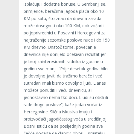
isplaćuju i dodatne bonuse. U Semberiji se,
primjerice, beračima jagoda plaća oko 10
KM po satu, što znači da dnevna zarada
može dosegnuti oko 100 KM, dok voćari i
poljoprivrednici u Posavini i Hercegovini za
najtraženije sezonske poslove nude i do 150
KM dnevno. Unatoč tome, povećanje
dnevnica nije donijelo očekivan rezultat jer
je broj zainteresiranih radnika iz godine u
godinu sve manji. “Prije desetak godina bilo
je dovoljno javiti da tražimo berače i već
sutradan imali bismo dovoljno ljudi. Danas
možete ponuditi i veću dnevnicu, ali
jednostavno nema tko doći. Ljudi su otišli ili
rade druge poslove”, kaže jedan voćar iz
Hercegovine. Slična iskustva imaju i
proizvođači jagodičastog voća u središnjoj
Bosni. Ističu da se posljednjih godina sve
češće događa da članovi obitelji, prijatelji i