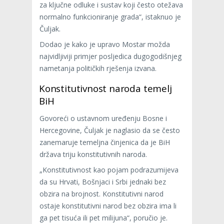
za ključne odluke i sustav koji često otežava
normalno funkcioniranje grada“, istaknuo je
Čuljak.
Dodao je kako je upravo Mostar možda
najvidljiviji primjer posljedica dugogodišnjeg
nametanja političkih rješenja izvana.
Konstitutivnost naroda temelj
BiH
Govoreći o ustavnom uređenju Bosne i
Hercegovine, Čuljak je naglasio da se često
zanemaruje temeljna činjenica da je BiH
država triju konstitutivnih naroda.
„Konstitutivnost kao pojam podrazumijeva
da su Hrvati, Bošnjaci i Srbi jednaki bez
obzira na brojnost. Konstitutivni narod
ostaje konstitutivni narod bez obzira ima li
ga pet tisuća ili pet milijuna“, poručio je.