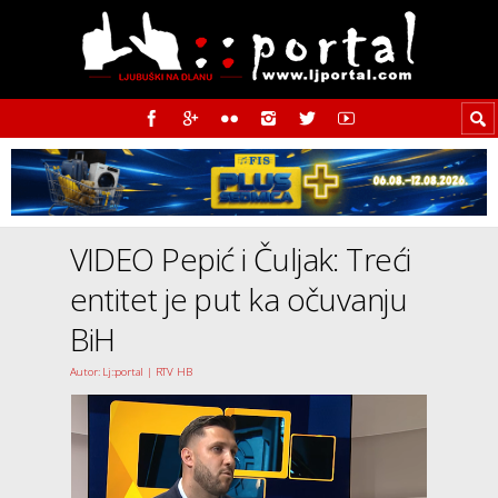
VIDEO Pepić i Čuljak: Treći
entitet je put ka očuvanju
BiH
Autor: Lj::portal | RTV HB