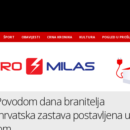
ŠPORT
OBAVIJESTI
CRNA KRONIKA
KULTURA
POGLED U PROŠ
Povodom dana branitelja
hrvatska zastava postavljena 
kom