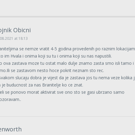
ojnik Obicni
08.2021 at 18:13
aniteljima se nemze vratit 4-5 godina provedenih po raznim lokacijam
to im Hvala i onima koji su tu i onima koji su nas napustili.
o ova zastava moze tu ostat malo dulje znamo zasta smo isli tamo i
mo.Ili se zastavom nesto hoce pokrit neznam sto rec.
svakom slucaju dobra je vijest da je zastava jos tu nema veze kolika j
a je buducnost za nas Branitelje ko ce znat.
eli se ponovo morat aktivirat sve ono sto se gasi ubrzano samo
ozoravam..
enworth