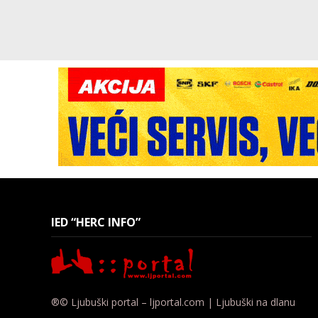
IED “HERC INFO”
®© Ljubuški portal – ljportal.com | Ljubuški na dlanu