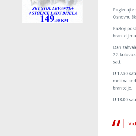
Pogledajte 
Osnovnu šk
Razlog post
braniteljim
Dan zahvale
22. kolovo
sati.
U 17.30 sati
molitva ko
branitelje.
U 18.00 sat
Vi