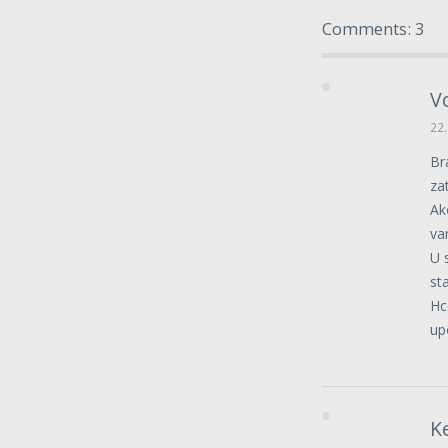
Comments: 3
V
22.
Br
za
Ak
va
U 
st
Hc
up
K