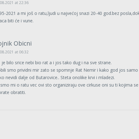
08.2021 at 22:36
95-2021 a mi još o ratu,ljudi u najvećoj snazi 20-40 god.bez posla,dok
ca biti će i vune.
ojnik Obicni
08.2021 at 06:32
je bilo srice nebi bio rat a i jos tako dug i na sve strane.
bili smo prividni mir zato se spomnje Rat Nemir i kako god jos samo
tko nevidi dalje od Butarovice.. Steta onolike krvi i mladezi.
nismo mi o ratu vec ovi sto organiziraju ove cirkuse oni su ti kojima se
rate obratiti.