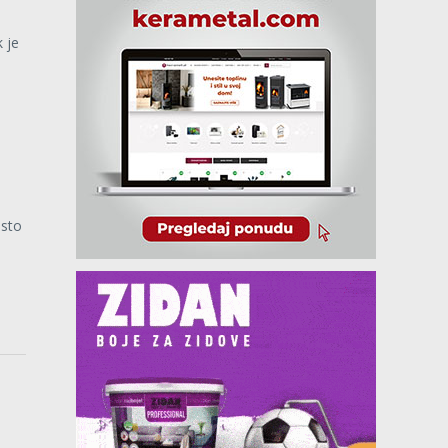
 je
 sto