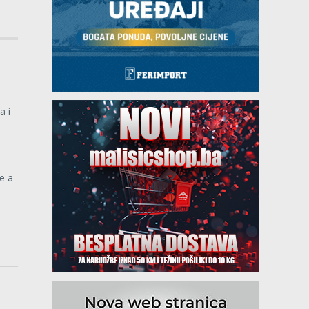
a i
e a