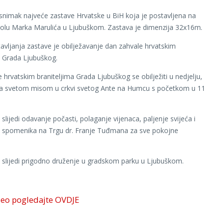
snimak najveće zastave Hrvatske u BiH koja je postavljena na
olu Marka Marulića u Ljubuškom. Zastava je dimenzija 32x16m.
avljanja zastave je obilježavanje dan zahvale hrvatskim
a Grada Ljubuškog.
 hrvatskim braniteljima Grada Ljubuškog se obilježiti u nedjelju,
za svetom misom u crkvi svetog Ante na Humcu s početkom u 11
 slijedi odavanje počasti, polaganje vijenaca, paljenje svijeća i
d spomenika na Trgu dr. Franje Tuđmana za sve pokojne
i slijedi prigodno druženje u gradskom parku u Ljubuškom.
deo pogledajte OVDJE