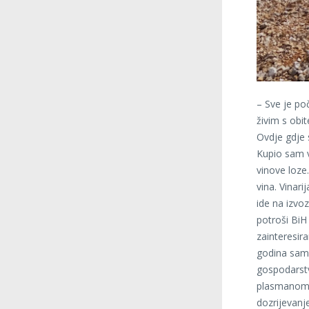
– Sve je po
živim s obit
Ovdje gdje 
Kupio sam v
vinove loze
vina. Vinari
ide na izvo
potroši BiH 
zainteresir
godina sam u
gospodarst
plasmanom 
dozrijevanje