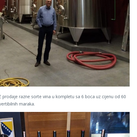
ić prodaje razne sorte vina u kompletu sa 6 boca uz cijenu od 60
ertibilnih maraka.