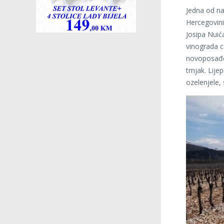
Jedna od na
Hercegovini,
Josipa Nuića
vinograda c
novoposađen
trnjak. Lij
ozelenjele, 