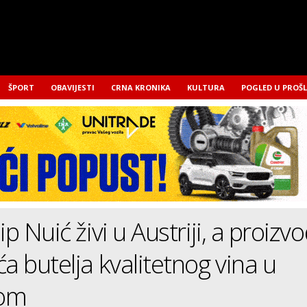
ŠPORT
OBAVIJESTI
CRNA KRONIKA
KULTURA
POGLED U PROŠ
ip Nuić živi u Austriji, a proizvo
ća butelja kvalitetnog vina u
kom