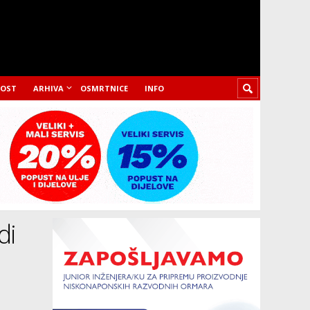
LOST
ARHIVA
OSMRTNICE
INFO
di