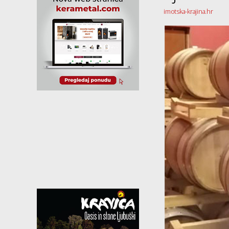
imotska-krajina.hr