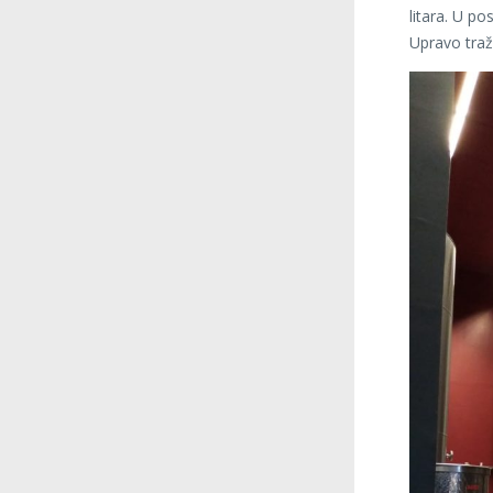
litara. U po
Upravo traž