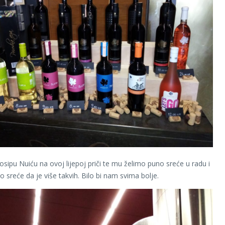
osipu Nuiću na ovoj lijepoj priči te mu želimo puno sreće u radu i
 sreće da je više takvih. Bilo bi nam svima bolje.