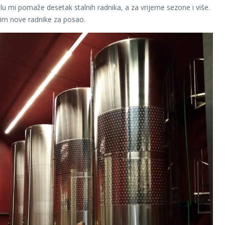
slu mi pomaže desetak stalnih radnika, a za vrijeme sezone i više.
im nove radnike za posao.