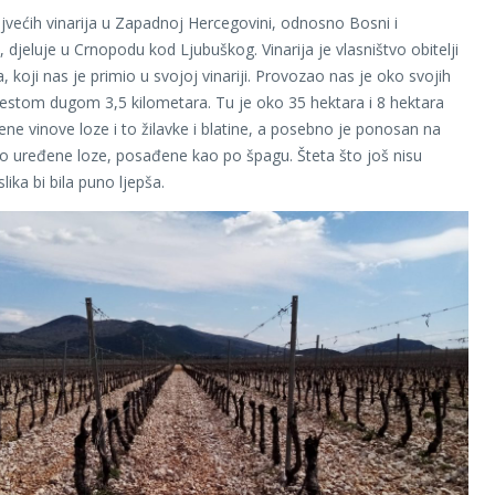
jvećih vinarija u Zapadnoj Hercegovini, odnosno Bosni i
 djeluje u Crnopodu kod Ljubuškog. Vinarija je vlasništvo obitelji
, koji nas je primio u svojoj vinariji. Provozao nas je oko svojih
estom dugom 3,5 kilometara. Tu je oko 35 hektara i 8 hektara
e vinove loze i to žilavke i blatine, a posebno je ponosan na
epo uređene loze, posađene kao po špagu. Šteta što još nisu
slika bi bila puno ljepša.