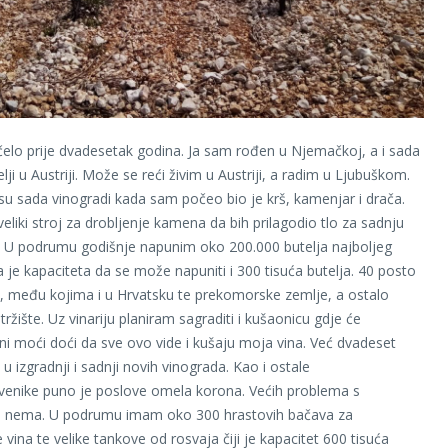
čelo prije dvadesetak godina. Ja sam rođen u Njemačkoj, a i sada
elji u Austriji. Može se reći živim u Austriji, a radim u Ljubuškom.
su sada vinogradi kada sam počeo bio je krš, kamenjar i drača.
eliki stroj za drobljenje kamena da bih prilagodio tlo za sadnju
. U podrumu godišnje napunim oko 200.000 butelja najboljeg
ja je kapaciteta da se može napuniti i 300 tisuća butelja. 40 posto
z, među kojima i u Hrvatsku te prekomorske zemlje, a ostalo
tržište. Uz vinariju planiram sagraditi i kušaonicu gdje će
ani moći doći da sve ovo vide i kušaju moja vina. Već dvadeset
 izgradnji i sadnji novih vinograda. Kao i ostale
venike puno je poslove omela korona. Većih problema s
nema. U podrumu imam oko 300 hrastovih bačava za
 vina te velike tankove od rosvaja čiji je kapacitet 600 tisuća