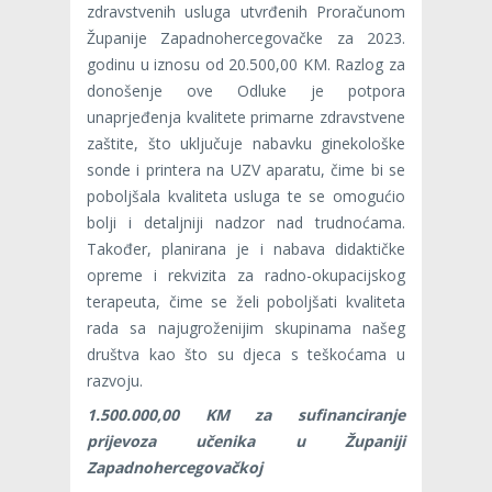
zdravstvenih usluga utvrđenih Proračunom
Županije Zapadnohercegovačke za 2023.
godinu u iznosu od 20.500,00 KM. Razlog za
donošenje ove Odluke je potpora
unaprjeđenja kvalitete primarne zdravstvene
zaštite, što uključuje nabavku ginekološke
sonde i printera na UZV aparatu, čime bi se
poboljšala kvaliteta usluga te se omogućio
bolji i detaljniji nadzor nad trudnoćama.
Također, planirana je i nabava didaktičke
opreme i rekvizita za radno-okupacijskog
terapeuta, čime se želi poboljšati kvaliteta
rada sa najugroženijim skupinama našeg
društva kao što su djeca s teškoćama u
razvoju.
1.500.000,00 KM za sufinanciranje
prijevoza učenika u Županiji
Zapadnohercegovačkoj