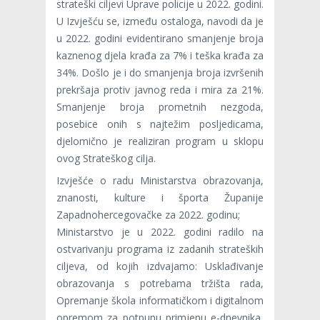
strateški ciljevi Uprave policije u 2022. godini.
U Izvješću se, između ostaloga, navodi da je
u 2022. godini evidentirano smanjenje broja
kaznenog djela krađa za 7% i teška krađa za
34%. Došlo je i do smanjenja broja izvršenih
prekršaja protiv javnog reda i mira za 21%.
Smanjenje broja prometnih nezgoda,
posebice onih s najtežim posljedicama,
djelomično je realiziran program u sklopu
ovog Strateškog cilja.
Izvješće o radu Ministarstva obrazovanja,
znanosti, kulture i športa Županije
Zapadnohercegovačke za 2022. godinu;
Ministarstvo je u 2022. godini radilo na
ostvarivanju programa iz zadanih strateških
ciljeva, od kojih izdvajamo: Usklađivanje
obrazovanja s potrebama tržišta rada,
Opremanje škola informatičkom i digitalnom
opremom za potpunu primjenu e-dnevnika,