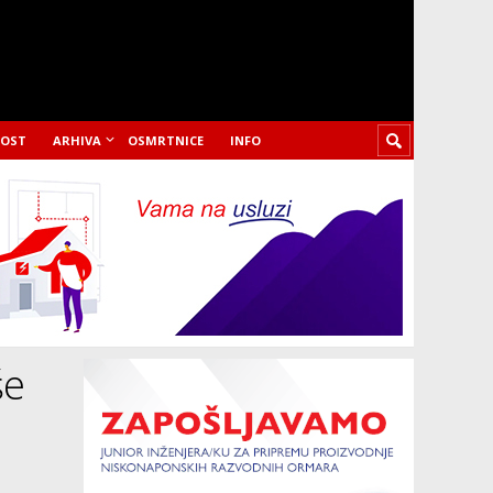
LOST
ARHIVA
OSMRTNICE
INFO
še