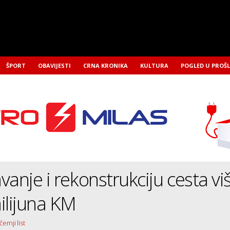
ŠPORT
OBAVIJESTI
CRNA KRONIKA
KULTURA
POGLED U PROŠ
vanje i rekonstrukciju cesta vi
ilijuna KM
ernji list