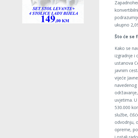
Zapadnoherc
konvertibil
podrazumije
ukupno 2,0
Što će se f
Kako se nav
izgradnje i 
ustanova C
javnim cest
vijeće Jav
navedenog i
održavanje,
uvjetima. U
530.000 kon
službe, čiš
odvodnju, o
opreme, pop
i ostali ra