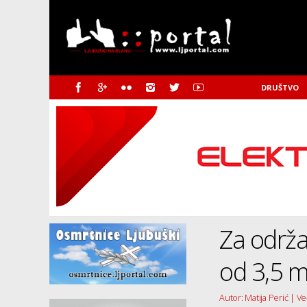
DRUŠTVO
Za održa
od 3,5 m
Autor: Matija Perić | Več