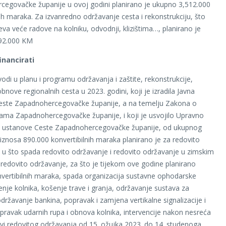
egovačke županije u ovoj godini planirano je ukupno 3,512.000
nih maraka. Za izvanredno održavanje cesta i rekonstrukciju, što
va veće radove na kolniku, odvodnji, klizištima…, planirano je
92.000 KM
inancirati
odi u planu i programu održavanja i zaštite, rekonstrukcije,
obnove regionalnih cesta u 2023. godini, koji je izradila Javna
este Zapadnohercegovačke županije, a na temelju Zakona o
ama Zapadnohercegovačke županije, i koji je usvojilo Upravno
ne ustanove Ceste Zapadnohercegovačke županije, od ukupnog
znosa 890.000 konvertibilnih maraka planirano je za redovito
 u što spada redovito održavanje i redovito održavanje u zimskim
 redovito održavanje, za što je tijekom ove godine planirano
vertibilnih maraka, spada organizacija sustavne ophodarske
ćenje kolnika, košenje trave i granja, održavanje sustava za
državanje bankina, popravak i zamjena vertikalne signalizacije i
ravak udarnih rupa i obnova kolnika, intervencije nakon nesreća
dovi redovitog održavanja od 15. ožujka 2023. do 14. studenoga