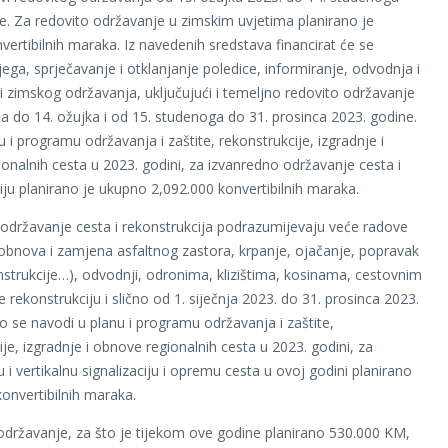
e. Za redovito održavanje u zimskim uvjetima planirano je
vertibilnih maraka. Iz navedenih sredstava financirat će se
jega, sprječavanje i otklanjanje poledice, informiranje, odvodnja i
vi zimskog održavanja, uključujući i temeljno redovito održavanje
nja do 14. ožujka i od 15. studenoga do 31. prosinca 2023. godine.
 i programu održavanja i zaštite, rekonstrukcije, izgradnje i
onalnih cesta u 2023. godini, za izvanredno održavanje cesta i
iju planirano je ukupno 2,092.000 konvertibilnih maraka.
održavanje cesta i rekonstrukcija podrazumijevaju veće radove
(obnova i zamjena asfaltnog zastora, krpanje, ojačanje, popravak
nstrukcije…), odvodnji, odronima, klizištima, kosinama, cestovnim
 rekonstrukciju i slično od 1. siječnja 2023. do 31. prosinca 2023.
o se navodi u planu i programu održavanja i zaštite,
je, izgradnje i obnove regionalnih cesta u 2023. godini, za
 i vertikalnu signalizaciju i opremu cesta u ovoj godini planirano
konvertibilnih maraka.
održavanje, za što je tijekom ove godine planirano 530.000 KM,