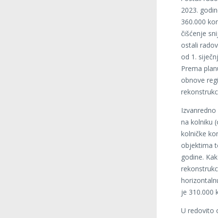
2023. godin
360.000 kon
čišćenje sni
ostali rado
od 1. siječ
Prema planu
obnove regi
rekonstrukc
Izvanredno 
na kolniku 
kolničke ko
objektima te
godine. Kak
rekonstrukci
horizontalnu
je 310.000 
U redovito 