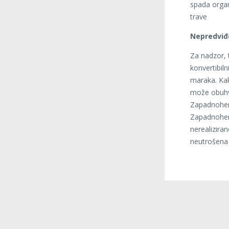
spada organ
trave
Nepredviđe
Za nadzor, 
konvertibil
maraka. Ka
može obuhva
Zapadnoher
Zapadnoher
nerealiziran
neutrošena 