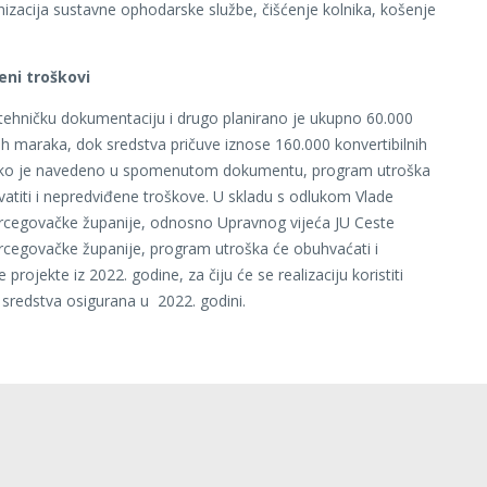
izacija sustavne ophodarske službe, čišćenje kolnika, košenje
ni troškovi
tehničku dokumentaciju i drugo planirano je ukupno 60.000
nih maraka, dok sredstva pričuve iznose 160.000 konvertibilnih
ko je navedeno u spomenutom dokumentu, program utroška
titi i nepredviđene troškove. U skladu s odlukom Vlade
cegovačke županije, odnosno Upravnog vijeća JU Ceste
cegovačke županije, program utroška će obuhvaćati i
e projekte iz 2022. godine, za čiju će se realizaciju koristiti
sredstva osigurana u 2022. godini.