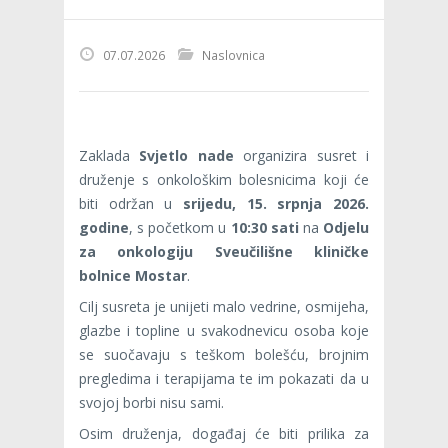
07.07.2026
Naslovnica
Zaklada
Svjetlo nade
organizira susret i
druženje s onkološkim bolesnicima koji će
biti održan u
srijedu, 15. srpnja 2026.
godine
, s početkom u
10:30 sati
na
Odjelu
za onkologiju Sveučilišne kliničke
bolnice Mostar
.
Cilj susreta je unijeti malo vedrine, osmijeha,
glazbe i topline u svakodnevicu osoba koje
se suočavaju s teškom bolešću, brojnim
pregledima i terapijama te im pokazati da u
svojoj borbi nisu sami.
Osim druženja, događaj će biti prilika za