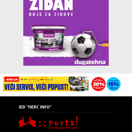
IED “HERC INFO”