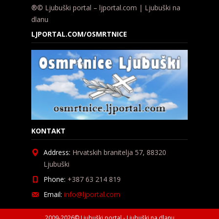
®© Ljubuški portal – ljportal.com | Ljubuški na
dlanu
LJPORTAL.COM/OSMRTNICE
KONTAKT
Address:
Hrvatskih branitelja 57, 88320
Ljubuški
Phone:
+387 63 214 819
Email:
info@ljportal.com
2009-2026© Ljubuški portal - Ljubuški na dlanu