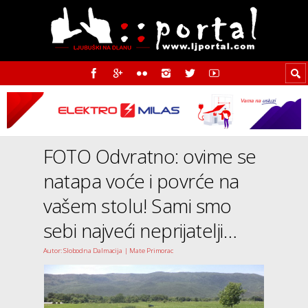
FOTO Odvratno: ovime se
natapa voće i povrće na
vašem stolu! Sami smo
sebi najveći neprijatelji…
Autor: Slobodna Dalmacija | Mate Primorac