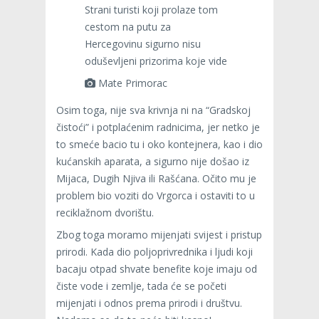
Strani turisti koji prolaze tom
cestom na putu za
Hercegovinu sigurno nisu
oduševljeni prizorima koje vide
Mate Primorac
Osim toga, nije sva krivnja ni na “Gradskoj
čistoći” i potplaćenim radnicima, jer netko je
to smeće bacio tu i oko kontejnera, kao i dio
kućanskih aparata, a sigurno nije došao iz
Mijaca, Dugih Njiva ili Rašćana. Očito mu je
problem bio voziti do Vrgorca i ostaviti to u
reciklažnom dvorištu.
Zbog toga moramo mijenjati svijest i pristup
prirodi. Kada dio poljoprivrednika i ljudi koji
bacaju otpad shvate benefite koje imaju od
čiste vode i zemlje, tada će se početi
mijenjati i odnos prema prirodi i društvu.