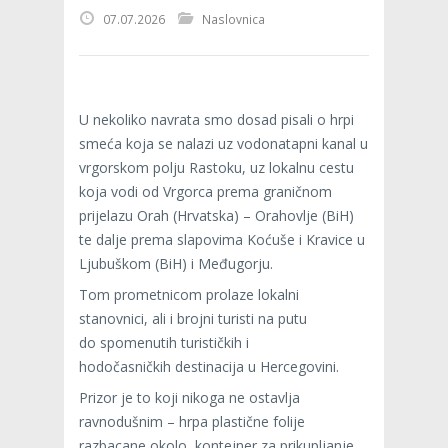
07.07.2026
Naslovnica
U nekoliko navrata smo dosad pisali o hrpi
smeća koja se nalazi uz vodonatapni kanal u
vrgorskom polju Rastoku, uz lokalnu cestu
koja vodi od Vrgorca prema graničnom
prijelazu Orah (Hrvatska) – Orahovlje (BiH)
te dalje prema slapovima Koćuše i Kravice u
Ljubuškom (BiH) i Međugorju.
Tom prometnicom prolaze lokalni
stanovnici, ali i brojni turisti na putu
do spomenutih turističkih i
hodočasničkih destinacija u Hercegovini.
Prizor je to koji nikoga ne ostavlja
ravnodušnim – hrpa plastične folije
razbacane okolo, kontejner za prikupljanje