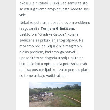
okolišu, a ni zdravlju ljudi. Sad zamislite što
se vrti u glavama brojnih turista kada to sve
vide.
Nekoliko puta smo dosad o ovom problemu
razgovarali s
Tonijem Grljušićem
,
direktorom “Gradske čistoće”, koja je
zadužena za prikupljanje tog otpada. Ne
možemo reći da Grljušić nije reagirao ni
riješio problem, kad smo ga nazvali i
upozorili što se događa u polju, ali to ne
bi trebalo biti u opisu posla potpisnika ovih
redaka; postoje ljudi koji za to primaju plaću
i o tome trebaju voditi računa.