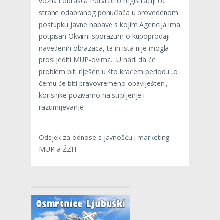
vozila i obrasca Potvrde o registraciji od
strane odabranog ponuđača u provedenom
postupku javne nabave s kojim Agencija ima
potpisan Okvirni sporazum o kupoprodaji
navedenih obrazaca, te ih ista nije mogla
proslijediti MUP-ovima. U nadi da će
problem biti riješen u što kraćem periodu ,o
čemu će biti pravovremeno obaviješteni,
korisnike pozivamo na strpljenje i
razumijevanje.
Odsjek za odnose s javnošću i marketing
MUP-a ŽZH