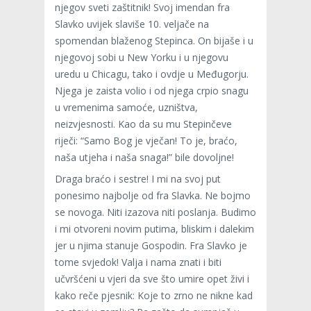
njegov sveti zaštitnik! Svoj imendan fra
Slavko uvijek slaviše 10. veljače na
spomendan blaženog Stepinca. On bijaše i u
njegovoj sobi u New Yorku i u njegovu
uredu u Chicagu, tako i ovdje u Međugorju.
Njega je zaista volio i od njega crpio snagu
u vremenima samoće, uzništva,
neizvjesnosti. Kao da su mu Stepinčeve
riječi: “Samo Bog je vječan! To je, braćo,
naša utjeha i naša snaga!” bile dovoljne!
Draga braćo i sestre! I mi na svoj put
ponesimo najbolje od fra Slavka. Ne bojmo
se novoga. Niti izazova niti poslanja. Budimo
i mi otvoreni novim putima, bliskim i dalekim
jer u njima stanuje Gospodin. Fra Slavko je
tome svjedok! Valja i nama znati i biti
učvršćeni u vjeri da sve što umire opet živi i
kako reče pjesnik: Koje to zrno ne nikne kad