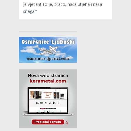
je vječan! To je, braćo, naša utjeha i naša
snaga!”