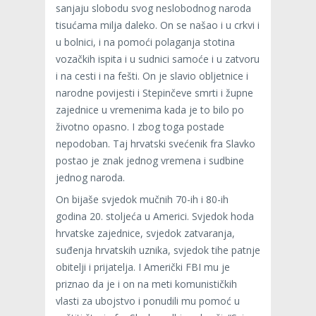
sanjaju slobodu svog neslobodnog naroda
tisućama milja daleko. On se našao i u crkvi i
u bolnici, i na pomoći polaganja stotina
vozačkih ispita i u sudnici samoće i u zatvoru
i na cesti i na fešti. On je slavio obljetnice i
narodne povijesti i Stepinčeve smrti i župne
zajednice u vremenima kada je to bilo po
životno opasno. I zbog toga postade
nepodoban. Taj hrvatski svećenik fra Slavko
postao je znak jednog vremena i sudbine
jednog naroda.
On bijaše svjedok mučnih 70-ih i 80-ih
godina 20. stoljeća u Americi. Svjedok hoda
hrvatske zajednice, svjedok zatvaranja,
suđenja hrvatskih uznika, svjedok tihe patnje
obitelji i prijatelja. I Američki FBI mu je
priznao da je i on na meti komunističkih
vlasti za ubojstvo i ponudili mu pomoć u