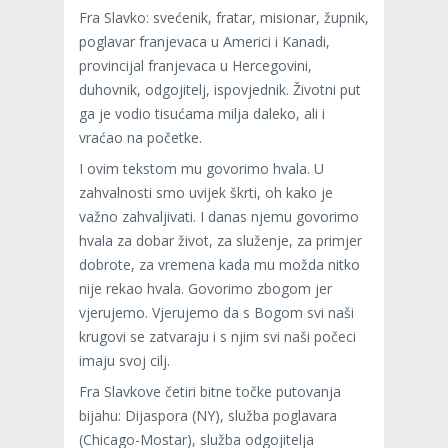
Fra Slavko: svećenik, fratar, misionar, župnik,
poglavar franjevaca u Americi i Kanadi,
provincijal franjevaca u Hercegovini,
duhovnik, odgojitelj, ispovjednik. Životni put
ga je vodio tisućama milja daleko, ali i
vraćao na početke.
I ovim tekstom mu govorimo hvala. U
zahvalnosti smo uvijek škrti, oh kako je
važno zahvaljivati. I danas njemu govorimo
hvala za dobar život, za služenje, za primjer
dobrote, za vremena kada mu možda nitko
nije rekao hvala. Govorimo zbogom jer
vjerujemo. Vjerujemo da s Bogom svi naši
krugovi se zatvaraju i s njim svi naši počeci
imaju svoj cilj.
Fra Slavkove četiri bitne točke putovanja
bijahu: Dijaspora (NY), služba poglavara
(Chicago-Mostar), služba odgojitelja