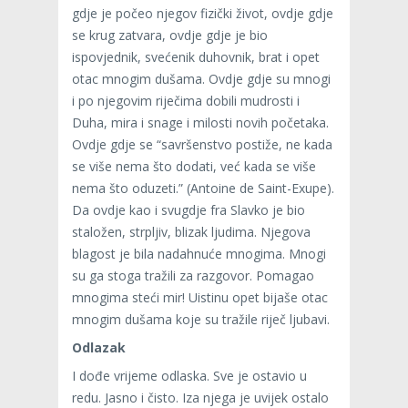
gdje je počeo njegov fizički život, ovdje gdje
se krug zatvara, ovdje gdje je bio
ispovjednik, svećenik duhovnik, brat i opet
otac mnogim dušama. Ovdje gdje su mnogi
i po njegovim riječima dobili mudrosti i
Duha, mira i snage i milosti novih početaka.
Ovdje gdje se “savršenstvo postiže, ne kada
se više nema što dodati, već kada se više
nema što oduzeti.” (Antoine de Saint-Exupe).
Da ovdje kao i svugdje fra Slavko je bio
staložen, strpljiv, blizak ljudima. Njegova
blagost je bila nadahnuće mnogima. Mnogi
su ga stoga tražili za razgovor. Pomagao
mnogima steći mir! Uistinu opet bijaše otac
mnogim dušama koje su tražile riječ ljubavi.
Odlazak
I dođe vrijeme odlaska. Sve je ostavio u
redu. Jasno i čisto. Iza njega je uvijek ostalo