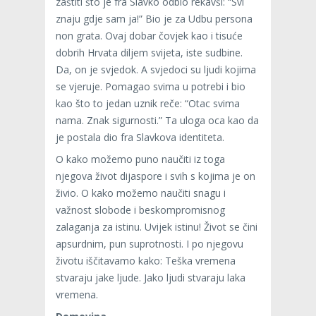
zaštiti što je fra Slavko odbio rekavši: “Svi
znaju gdje sam ja!” Bio je za Udbu persona
non grata. Ovaj dobar čovjek kao i tisuće
dobrih Hrvata diljem svijeta, iste sudbine.
Da, on je svjedok. A svjedoci su ljudi kojima
se vjeruje. Pomagao svima u potrebi i bio
kao što to jedan uznik reče: “Otac svima
nama. Znak sigurnosti.” Ta uloga oca kao da
je postala dio fra Slavkova identiteta.
O kako možemo puno naučiti iz toga
njegova život dijaspore i svih s kojima je on
živio. O kako možemo naučiti snagu i
važnost slobode i beskompromisnog
zalaganja za istinu. Uvijek istinu! Život se čini
apsurdnim, pun suprotnosti. I po njegovu
životu iščitavamo kako: Teška vremena
stvaraju jake ljude. Jako ljudi stvaraju laka
vremena.