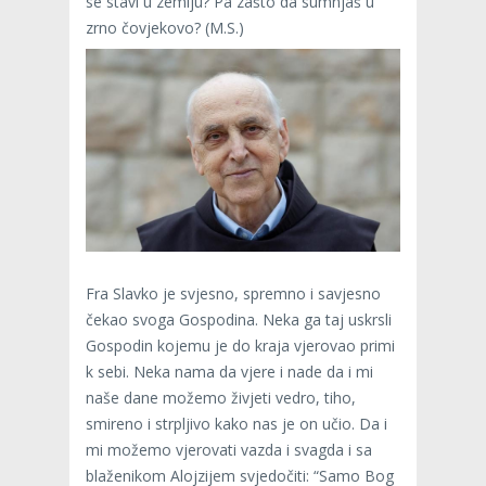
se stavi u zemlju? Pa zašto da sumnjaš u
zrno čovjekovo? (M.S.)
Fra Slavko je svjesno, spremno i savjesno
čekao svoga Gospodina. Neka ga taj uskrsli
Gospodin kojemu je do kraja vjerovao primi
k sebi. Neka nama da vjere i nade da i mi
naše dane možemo živjeti vedro, tiho,
smireno i strpljivo kako nas je on učio. Da i
mi možemo vjerovati vazda i svagda i sa
blaženikom Alojzijem svjedočiti: “Samo Bog