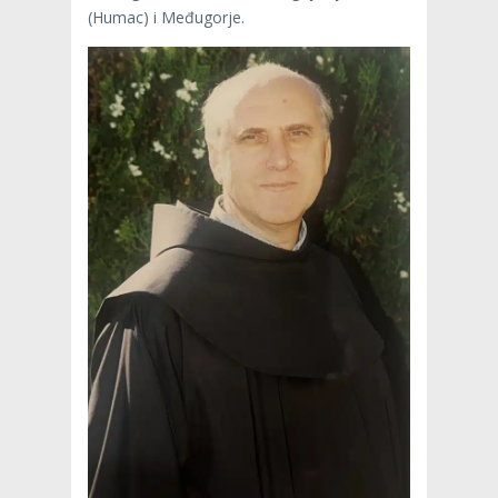
(Humac) i Međugorje.