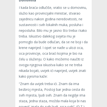
Domovina
I kada braća odlučiše, vratio se u domovinu,
služio kao provincijalni ministar, stvarao
zajednicu nakon godina neredovitosti, ne
sustavnosti i svih lokalnih muka, posluha i
neposluha. Bilo mu je jasno što treba i kako
treba. Iskustvo dalekog svijeta mu je
pomoglo da bude odlučan, da se ne boji i da
krene naprijed. I opet se nađe u ulozi oca,
oca provincije, oca braći kojima je bio na
čelu u služenju. O kako možemo naučiti iz
ovoga njegova iskustva kako se ne treba
nikada bojati, uvijek ići naprijed, uvijek znati
kako pjesma kaže:
“Znam da uvijek treba ići. Znam da ima
bezbroj mjesta, Postoji bar jedna cesta do
svih mjesta, ljudi svih. Znam da negdje ima
staza, Jedna staza, možda mala koja bi nas
povest’ znala do svih ljudi, srca svih”. (D.T.)