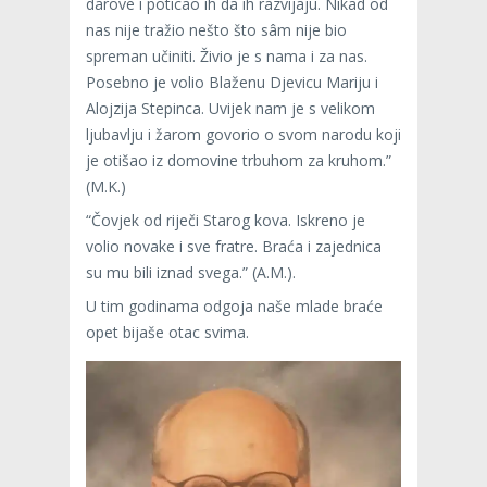
darove i poticao ih da ih razvijaju. Nikad od
nas nije tražio nešto što sâm nije bio
spreman učiniti. Živio je s nama i za nas.
Posebno je volio Blaženu Djevicu Mariju i
Alojzija Stepinca. Uvijek nam je s velikom
ljubavlju i žarom govorio o svom narodu koji
je otišao iz domovine trbuhom za kruhom.”
(M.K.)
“Čovjek od riječi Starog kova. Iskreno je
volio novake i sve fratre. Braća i zajednica
su mu bili iznad svega.” (A.M.).
U tim godinama odgoja naše mlade braće
opet bijaše otac svima.