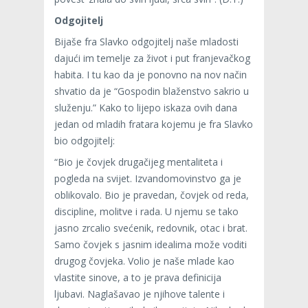
Odgojitelj
Bijaše fra Slavko odgojitelj naše mladosti
dajući im temelje za život i put franjevačkog
habita. I tu kao da je ponovno na nov način
shvatio da je “Gospodin blaženstvo sakrio u
služenju.” Kako to lijepo iskaza ovih dana
jedan od mladih fratara kojemu je fra Slavko
bio odgojitelj:
“Bio je čovjek drugačijeg mentaliteta i
pogleda na svijet. Izvandomovinstvo ga je
oblikovalo. Bio je pravedan, čovjek od reda,
discipline, molitve i rada. U njemu se tako
jasno zrcalio svećenik, redovnik, otac i brat.
Samo čovjek s jasnim idealima može voditi
drugog čovjeka. Volio je naše mlade kao
vlastite sinove, a to je prava definicija
ljubavi. Naglašavao je njihove talente i