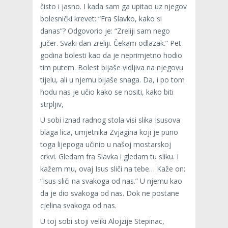
čisto i jasno. I kada sam ga upitao uz njegov
bolesnički krevet: “Fra Slavko, kako si
danas”? Odgovorio je: “Zreliji sam nego
jučer. Svaki dan zreliji. Čekam odlazak.” Pet
godina bolesti kao da je neprimjetno hodio
tim putem. Bolest bijaše vidljiva na njegovu
tijelu, ali u njemu bijaše snaga. Da, i po tom
hodu nas je učio kako se nositi, kako biti
strpljiv,
U sobi iznad radnog stola visi slika Isusova
blaga lica, umjetnika Zvjagina koji je puno
toga lijepoga učinio u našoj mostarskoj
crkvi. Gledam fra Slavka i gledam tu sliku. I
kažem mu, ovaj Isus sliči na tebe… Kaže on:
“Isus sliči na svakoga od nas.” U njemu kao
da je dio svakoga od nas. Dok ne postane
cjelina svakoga od nas.
U toj sobi stoji veliki Alojzije Stepinac,