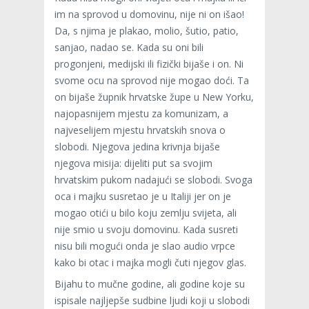
im na sprovod u domovinu, nije ni on išao!
Da, s njima je plakao, molio, šutio, patio,
sanjao, nadao se. Kada su oni bili
progonjeni, medijski ili fizički bijaše i on. Ni
svome ocu na sprovod nije mogao doći. Ta
on bijaše župnik hrvatske župe u New Yorku,
najopasnijem mjestu za komunizam, a
najveselijem mjestu hrvatskih snova o
slobodi. Njegova jedina krivnja bijaše
njegova misija: dijeliti put sa svojim
hrvatskim pukom nadajući se slobodi. Svoga
oca i majku susretao je u Italiji jer on je
mogao otići u bilo koju zemlju svijeta, ali
nije smio u svoju domovinu. Kada susreti
nisu bili mogući onda je slao audio vrpce
kako bi otac i majka mogli čuti njegov glas.
Bijahu to mučne godine, ali godine koje su
ispisale najljepše sudbine ljudi koji u slobodi