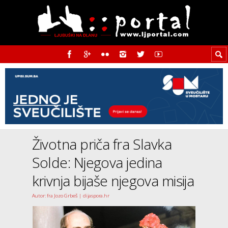
Životna priča fra Slavka
Solde: Njegova jedina
krivnja bijaše njegova misija
Autor: fra Jozo Grbeš | dijaspora.hr