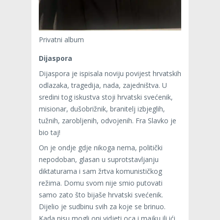
Privatni album
Dijaspora
Dijaspora je ispisala noviju povijest hrvatskih
odlazaka, tragedija, nada, zajedništva. U
sredini tog iskustva stoji hrvatski svećenik,
misionar, dušobrižnik, branitelj izbjeglih,
tužnih, zarobljenih, odvojenih. Fra Slavko je
bio taj!
On je ondje gdje nikoga nema, politički
nepodoban, glasan u suprotstavljanju
diktaturama i sam žrtva komunističkog
režima. Domu svom nije smio putovati
samo zato što bijaše hrvatski svećenik.
Dijelio je sudbinu svih za koje se brinuo.
Kada nisu mogli oni vidjeti oca i majku ili ići