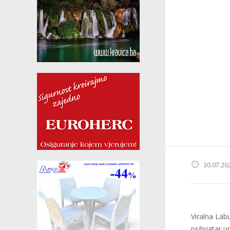
30.07.20
Viralna Lab
psihijatar 