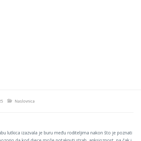
25
Naslovnica
ubu lutkica izazvala je buru među roditeljima nakon što je poznati
upozorio da kod djece može potaknuti strah, anksioznost, pa čak i