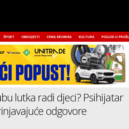
ŠPORT
OBAVIJESTI
CRNA KRONIKA
KULTURA
POGLED U PROŠ
bu lutka radi djeci? Psihijatar
injavajuće odgovore