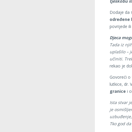
tjeskobu il
Dodaje da s
određene h
povrijede il
Djeca mogu
Tada iz njih
uplašilo – 
učiniti. Tr
rekao je do
Govoreći o 
lutkice, dr.
granice
i o
Ista stvar 
je osmišljen
uzbuđenje,
Tko god da 