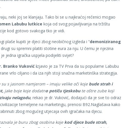
.
vaju, neki joj se klanjaju. Tako bi se u najkraćoj rečenici mogao
omen Labubu lutkice
koja od svog pojavljivanja na tržištu
cije kod gotovo svakoga tko je vidi.
i plaše kupiti je djeci zbog neobičnog izgleda i “
demoniziranog
, drugi su spremni platiti stotine eura za nju. U čemu je njezina
je jedna igračka uspjela podijeliti svijet?
r. Branko Vuković i
zjavio je za TV Prva da su popularne Labubu
irane vrlo ciljano i da iza njih stoji snažna marketinška strategija.
e su s jasnom namjerom – imaju velike oči koje
bude strah i
t,
jake boje koje dodatn
o potiču tjeskobu
te oštre zube koji
azivaju nelagodu
, rekao je dr. Vuković, dodajući da je sve to odraz
ivilizacije temeljene na marketingu, prenosi B92.Naglašava kako
i zabrinuti zbog mogućeg utjecaja ovih igračaka na djecu.
zazvala je buru zbog osobina koje
kod djece bude strah,