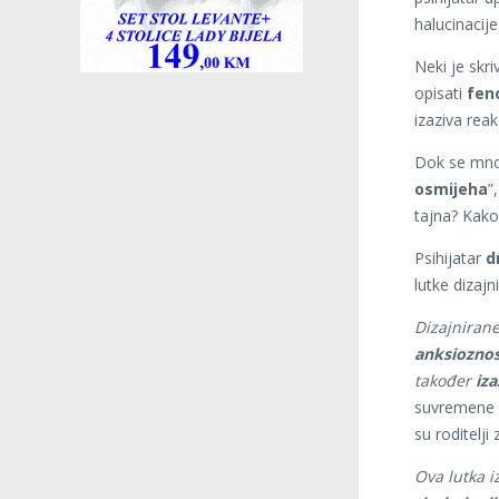
halucinacije
Neki je skri
opisati
fen
izaziva reak
Dok se mnog
osmijeha
”
tajna? Kako 
Psihijatar
d
lutke dizajn
Dizajniran
anksioznos
također
iz
suvremene c
su roditelj
Ova lutka i