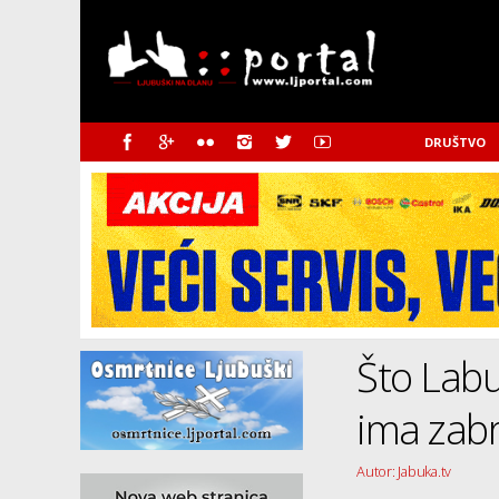
DRUŠTVO
Što Labu
ima zabr
Autor: Jabuka.tv