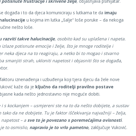
i potisnute frustracije i skrivene želje
,
objašnjava psihijatar.
e događa i to da djeca komuniciraju s lutkama te da
imaju
alucinacije
u kojima im lutka „šalje“ loše poruke – da nekoga
i učine nešto loše.
 razviti takve halucinacije
, osobito kad su uplašena i napeta.
 izlaze potisnute emocije i želje, što je mnoge roditelje i
jer neka djeca na to reagiraju, a netko bi to mogao i stvarno
eba smanjiti strah, ukloniti napetost i objasniti što se događa
,
ktor.
faktoru iznenađenja i uzbuđenja koji tjera djecu da žele nove
 Vuković kaže da je
ključno da roditelji pravilno postave
bjasne kada nešto jednostavno nije moguće dobiti.
je i s kockanjem – usmjereni ste na to da nešto dobijete, a sustav
 tako da ne dobijete. Tu je faktor iščekivanja najvažniji – želja,
 napetost – a
sve to je povezano s poremećajima ovisnosti
.
je to osmislio,
napravio je to vrlo pametno
, zaključuje Vuković.