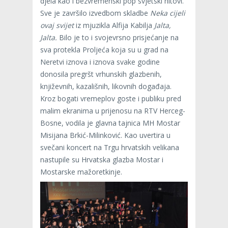
djela kao i bezvremenski pop svjetski hitovi.
Sve je završilo izvedbom skladbe
Neka cijeli
ovaj svijet
iz mjuzikla Alfija Kabilja
Jalta,
Jalta.
Bilo je to i svojevrsno prisjećanje na
sva protekla Proljeća koja su u grad na
Neretvi iznova i iznova svake godine
donosila pregršt vrhunskih glazbenih,
književnih, kazališnih, likovnih događaja.
Kroz bogati vremeplov goste i publiku pred
malim ekranima u prijenosu na RTV Herceg-
Bosne, vodila je glavna tajnica MH Mostar
Misijana Brkić-Milinković. Kao uvertira u
svečani koncert na Trgu hrvatskih velikana
nastupile su Hrvatska glazba Mostar i
Mostarske mažoretkinje.