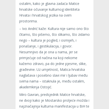
ostalim, kako je glavna zadaća Matice
hrvatske očuvanje kulturnog identiteta
Hrvata i hrvatskog jezika na ovim
prostorima.
– Ivo Andrić kaže: Kultura nije samo ono što
čitamo, što pišemo, što slikamo, što zidamo
nego – kultura je pogled, i osmijeh, i
ponašanje, i gestikulacija, i govor.
Nesumnjivo da je ona u nama, jer se
primjećuje od načina na koji nekome
kažemo zdravo, pa do jedne pjesme, slike,
građevine. Uz umjetnost, Matica hrvatska
naglašava i posebno slavi mir i ljubav među
svima nama – istaknula je, među ostalim,
akademkinja Ostojić.
Miro Gavran, predsjednik Matice hrvatske,
ne dvoji kako je Mostarsko proljeće možda i
najznačajnija kulturna manifestacija u BiH te