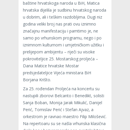
baštine hrvatskoga naroda u BiH, Matica
hrvatska dijelila je sudbinu hrvatskog naroda
u dobrim, ali i teškim razdobljima. Dugi niz
godina veliki broj nas prati ovu iznimno
značajnu manifestaciju i pamtimo je, ne
samo po vrhunskom programu, nego i po
iznimnom kulturnom i umjetničkom užitku i
prelijepom ambijentu – riječi su visoke
pokroviteljice 25. Mostarskog proljeća –
Dana Matice hrvatske Mostar
predsjedateljice Vijeća ministara BiH
Borjana Krišto.
Za 25. rođendan Proljeća na koncertu su
nastupili zborovi Belcanto i Benedikt, solisti
Sanja Boban, Monija Jarak Mikulić, Danijel
Perić, Tomislav Perić i Stefan Ajvaz, a
orkestrom je ravnao maestro Filip Milošević.
Na repertoaru su se našla vrhunska klasična