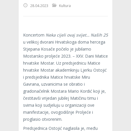
28.04.2023
Kultura
Koncertom
Neka cijeli ovaj svijet… Naših 25
u velikoj dvorani Hrvatskoga doma hercega
Stjepana Kosače počelo je jubilarno
Mostarsko proljeće 2023. – XXV. Dani Matice
hrvatske Mostar. Uz predsjednicu Matice
hrvatske Mostar akademkinju Ljerku Ostojić
i predsjednika Matice hrvatske Miru
Gavrana, uzvanicima se obratio i
gradonačelnik Mostara Mario Kordić koji je,
čestitavši vrijedan jubilej Matičinu timu i
svima koji sudjeluju u organizaciji ove
manifestacije, ovogodišnje Proljeće i
proglasio otvorenim.
Predsjednica Ostojić naglasila je, među