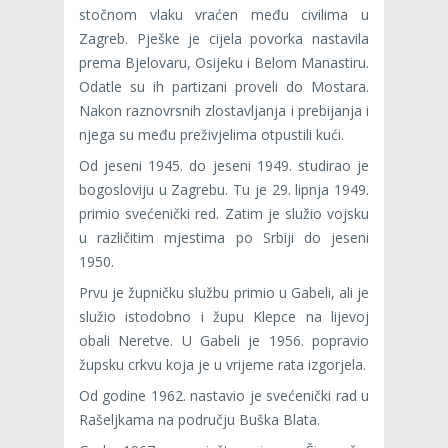
stočnom vlaku vraćen među civilima u
Zagreb. Pješke je cijela povorka nastavila
prema Bjelovaru, Osijeku i Belom Manastiru.
Odatle su ih partizani proveli do Mostara.
Nakon raznovrsnih zlostavljanja i prebijanja i
njega su među preživjelima otpustili kući.
Od jeseni 1945. do jeseni 1949. studirao je
bogosloviju u Zagrebu. Tu je 29. lipnja 1949.
primio svećenički red. Zatim je služio vojsku
u različitim mjestima po Srbiji do jeseni
1950.
Prvu je župničku službu primio u Gabeli, ali je
služio istodobno i župu Klepce na lijevoj
obali Neretve. U Gabeli je 1956. popravio
župsku crkvu koja je u vrijeme rata izgorjela.
Od godine 1962. nastavio je svećenički rad u
Rašeljkama na području Buška Blata.