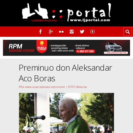
Preminuo don Aleksandar
Aco Boras
Piše: www.zupa-sipovaca-vojnici.com | FOTO: Boras.ba