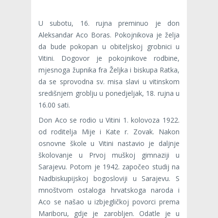
U subotu, 16. rujna preminuo je don
Aleksandar Aco Boras. Pokojnikova je želja
da bude pokopan u obiteljskoj grobnici u
Vitini. Dogovor je pokojnikove rodbine,
mjesnoga župnika fra Željka i biskupa Ratka,
da se sprovodna sv. misa slavi u vitinskom
središnjem groblju u ponedjeljak, 18. rujna u
16.00 sati.
Don Aco se rodio u Vitini 1. kolovoza 1922.
od roditelja Mije i Kate r. Zovak. Nakon
osnovne škole u Vitini nastavio je daljnje
školovanje u Prvoj muškoj gimnaziji u
Sarajevu. Potom je 1942. započeo studij na
Nadbiskupijskoj bogosloviji u Sarajevu. S
mnoštvom ostaloga hrvatskoga naroda i
Aco se našao u izbjegličkoj povorci prema
Mariboru, gdje je zarobljen. Odatle je u