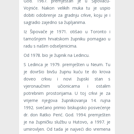
God. 1967. premještan je u Šipovaču-
Vojniće. Nakon velikih muka tu je uspio
dobiti odobrenje za gradnju crkve, koju je i
sagradio zajedno sa župljanima.
Iz Šipovače je 1971. otišao u Toronto i
tamošnjem hrvatskom župniku pomagao u
radu s našim odseljenicima.
Od 1978. bio je župnik na Ledincu.
S Ledinca je 1979. premješten u Neum. Tu
je dovršio bivšu župnu kuću te do krova
doveo crkvu i novi župski stan s
vjeronaučnim učionicama i ostalim
potrebnim prostorijama. U toj crkvi je za
vrijeme njegova župnikovanja 14. rujna
1992. svečano primio biskupsko posvećenje
dr. don Ratko Perić. God. 1994. premje­šten
je na župničku službu u Hutovo, a 1997. je
umirovljen. Od tada je najveći dio vremena