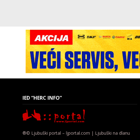
IED “HERC INFO”
®© Ljubuški portal – ljportal.com | Ljubuški na dlanu