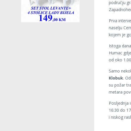
području gr
Zapadnoher
Prva interv
naselju Cer
kojem je go
Istoga dan
Humac gdje 
od oko 1.00
Samo nekoli
Klobuk
. Od
su požar tr
metara povr
Posljednja 
16:30 do 17
i niskog ra