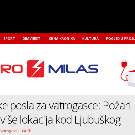
ŠPORT
OBAVIJESTI
CRNA KRONIKA
KULTURA
POGLED U PROŠ
e posla za vatrogasce: Požari
i više lokacija kod Ljubuškog
/Vatrogasci Ljubuški