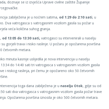
ada, doznaje se iz izvješća Uprave civilne zaštite Županije
cegovačke.
encija zabilježena je u noćnim satima,
od 1:29 do 2:10 sati
, u
no. Dva vatrogasca s vatrogasnim vozilom gasila su požar u
rjela veća količina suhog granja.
a,
od 13:05 do 13:30 sati,
vatrogasci su intervenirali u naselju
su gorjeli trava i nisko raslinje. U požaru je opožarena površina
0 četvornih metara.
ko minuta kasnije uslijedila je nova intervencija u naselju
 13:34 do 14:40 sati tri vatrogasca s vatrogasnim vozilom gasila
ave i niskog raslinja, pri čemu je opožareno oko 50 četvornih
šine.
intervencija toga dana zabilježena je u
naselju Otok
, gdje su od
:50 sati dva vatrogasca s vatrogasnim vozilom gasila požar trave
slinja. Opožarena površina iznosila je oko 500 četvornih metara.