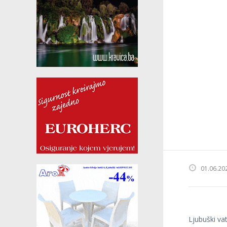
01.06.20
Ljubuški va