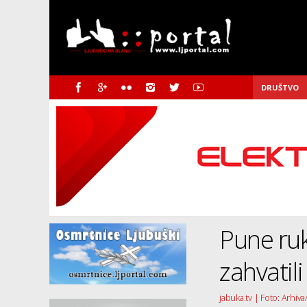
DRUŠTVO
Pune ruk
zahvatil
jabuka.tv | Foto: Arhiva