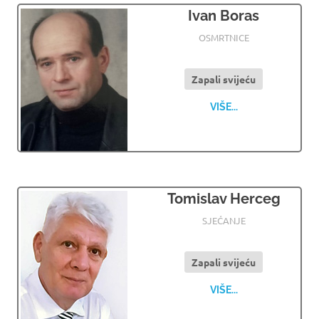
Ivan Boras
31.05.2024
OSMRTNICE LJUBUSKI
OSMRTNICE
Zapali svijeću
VIŠE...
Tomislav Herceg
31.05.2024
OSMRTNICE LJUBUSKI
SJEĆANJE
Zapali svijeću
VIŠE...