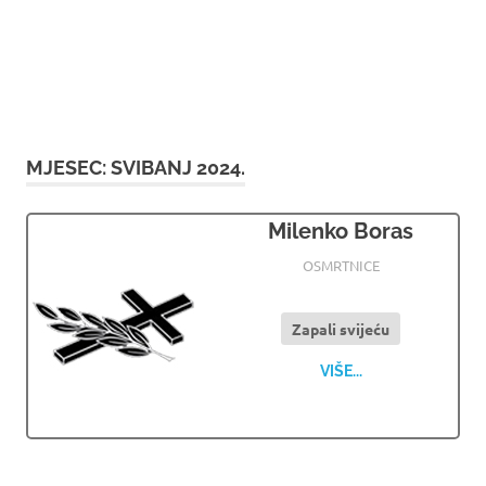
MJESEC:
SVIBANJ 2024.
Milenko Boras
31.05.2024
LJPORTAL.COM
OSMRTNICE
Zapali svijeću
VIŠE...