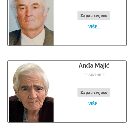
Zapali svijeću
VIŠE...
Anđa Majić
29.05.2024
OSMRTNICE LJUBUSKI
OSMRTNICE
Zapali svijeću
VIŠE...