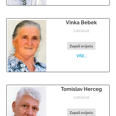
Vinka Bebek
31.05.2024
OSMRTNICE LJUBUSKI
SJEĆANJE
Zapali svijeću
VIŠE...
Tomislav Herceg
31.05.2024
OSMRTNICE LJUBUSKI
SJEĆANJE
Zapali svijeću