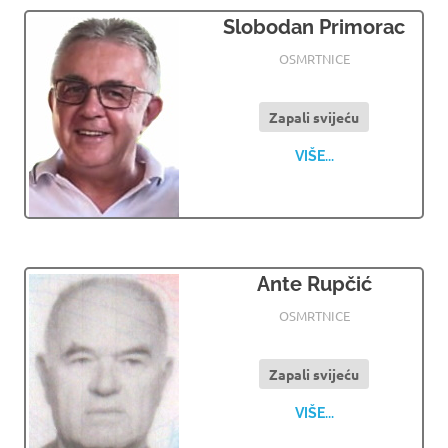
Slobodan Primorac
27.05.2024
OSMRTNICE LJUBUSKI
OSMRTNICE
Zapali svijeću
VIŠE...
Ante Rupčić
27.05.2024
OSMRTNICE LJUBUSKI
OSMRTNICE
Zapali svijeću
VIŠE...