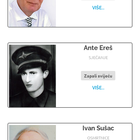
VIŠE...
Ante Ereš
31.05.2024
OSMRTNICE LJUBUSKI
SJEĆANJE
Zapali svijeću
VIŠE...
Ivan Sušac
30.05.2024
OSMRTNICE LJUBUSKI
OSMRTNICE