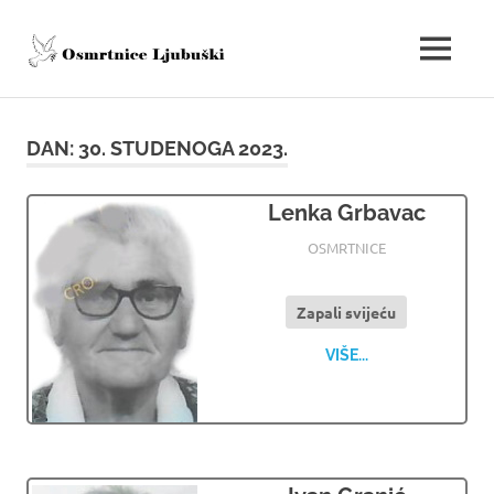
Skip
to
osmrtnice.ljpo
MENU
content
Osmrtnice
Ljubuški
DAN:
30. STUDENOGA 2023.
Lenka Grbavac
30.11.2023
OSMRTNICE LJUBUSKI
OSMRTNICE
Zapali svijeću
VIŠE...