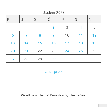
studeni 2023
P
U
S
Č
P
S
N
1
2
3
4
5
6
7
8
9
10
11
12
13
14
15
16
17
18
19
20
21
22
23
24
25
26
27
28
29
30
« lis
pro »
WordPress Theme: Poseidon by ThemeZee.
SEARCH B
Search