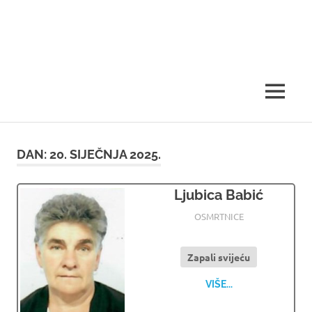
MENU
DAN:
20. SIJEČNJA 2025.
Ljubica Babić
20.01.2025
OSMRTNICE LJUBUSKI
OSMRTNICE
Zapali svijeću
VIŠE...