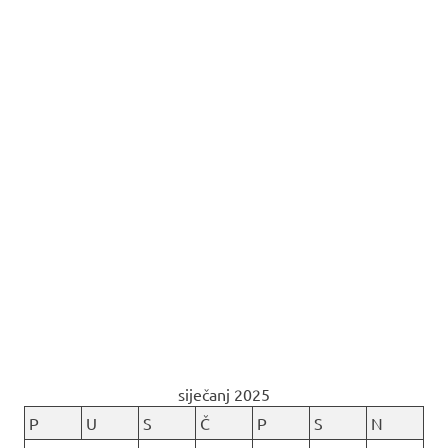
siječanj 2025
P
U
S
Č
P
S
N