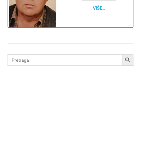
VIŠE...
SEARCH BUTTON
Search
for: