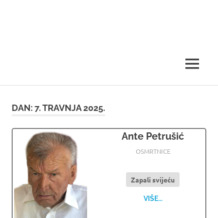
MENU
DAN:
7. TRAVNJA 2025.
Ante Petrušić
07.04.2025
OSMRTNICE LJUBUSKI
OSMRTNICE
Zapali svijeću
VIŠE...