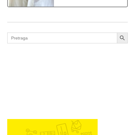
SEARCH BUTTON
Search
for: