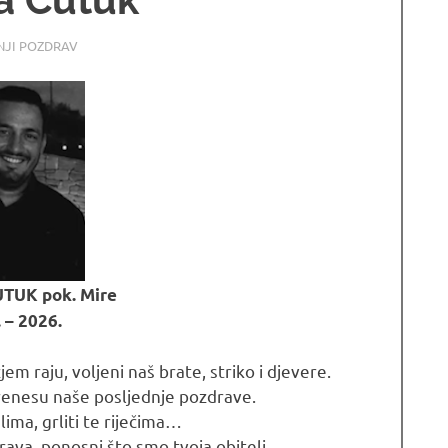
6
CE LJUBUSKI
NJI POZDRAV
TUK pok. Mire
 – 2026.
 raju, voljeni naš brate, striko i djevere.
 prenesu naše posljednje pozdrave.
ima, grliti te riječima…
ava, ponosni što smo tvoja obitelj.