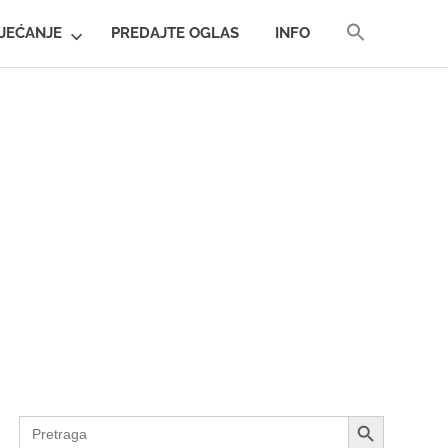
SEARCH
JEĆANJE
PREDAJTE OGLAS
INFO
FOR:
SEARCH BUTTON
SEARCH BUTTON
Search
for: