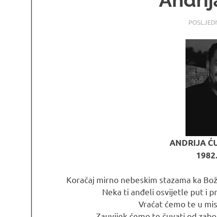
24.06.202
OSMRTNI
POSLJED
ANDRIJA ĆU
1982.
Koračaj mirno nebeskim stazama ka Božjem
Neka ti anđeli osvijetle put i
Vraćat ćemo te u misl
Zauvijek ćemo te čuvati od zabor