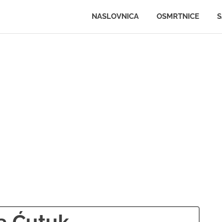
.ljportal.com
NASLOVNICA
OSMRTNICE
S
a Ćutuk