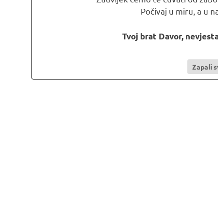
Počivaj u miru, a u n
Tvoj brat Davor, nevjesta
Zapali s
ljportal