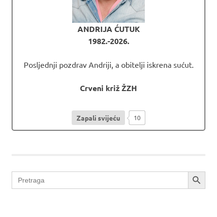
ANDRIJA ĆUTUK
1982.-2026.
Posljednji pozdrav Andriji, a obitelji iskrena sućut.
Crveni križ ŽZH
Zapali svijeću
10
ljportal
SEARCH BUTTON
Search
for: