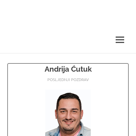
MENU
Andrija Ćutuk
23.06.2026
OSMRTNICE LJUBUSKI
POSLJEDNJI POZDRAV