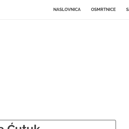
.ljportal.com
NASLOVNICA
OSMRTNICE
S
a Ćutuk