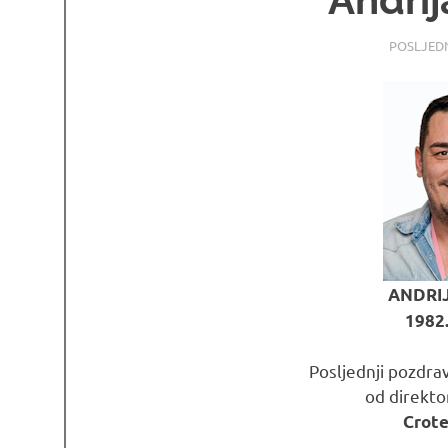
23.06.202
OSMRTNI
POSLJED
ANDRI
1982.
Posljednji pozdra
od direktor
Crot