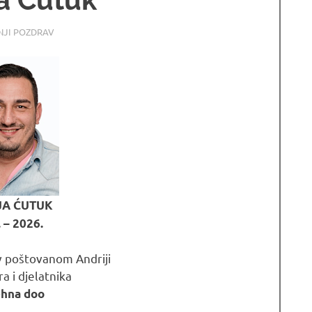
6
CE LJUBUSKI
NJI POZDRAV
JA ĆUTUK
 – 2026.
v poštovanom Andriji
a i djelatnika
ehna doo