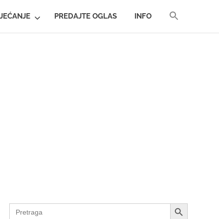
SEARCH
JEĆANJE
PREDAJTE OGLAS
INFO
FOR:
SEARCH BUTTON
SEARCH BUTTON
Search
for: