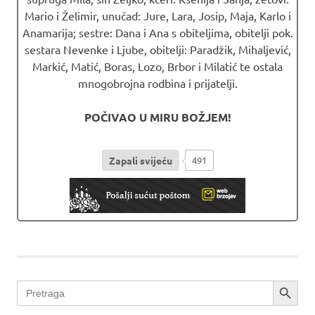
Mario i Želimir, unučad: Jure, Lara, Josip, Maja, Karlo i
Anamarija; sestre: Dana i Ana s obiteljima, obitelji pok.
sestara Nevenke i Ljube, obitelji: Paradžik, Mihaljević,
Markić, Matić, Boras, Lozo, Brbor i Milatić te ostala
mnogobrojna rodbina i prijatelji.
POČIVAO U MIRU BOŽJEM!
Zapali svijeću
491
boras
SEARCH BUTTON
Search
for: