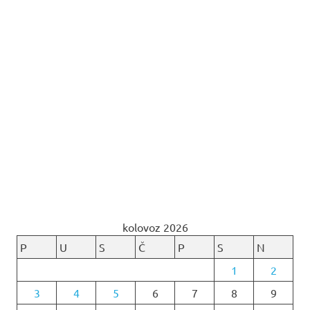
kolovoz 2026
P
U
S
Č
P
S
N
1
2
3
4
5
6
7
8
9