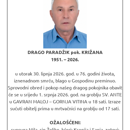
DRAGO PARADŽIK pok. KRIŽANA
1951. – 2026.
u utorak 30. lipnja 2026. god. u 76. godini života,
iznenadnom smrću, blago u Gospodinu preminuo.
Sprovodni obred i pokop našeg dragog pokojnika obavit
će se u srijedu 1. srpnja 2026. god. na groblju SV. ANTE
u GAVRAN MALOJ – GORNJA VITINA u 18 sati. Izraze
sućuti obitelj prima u mrtvačnici na groblju od 17 sati.
OŽALOŠĆENI:
supruga Mila, sin Željko, kćeri: Ksenija i Sanja, zetovi: