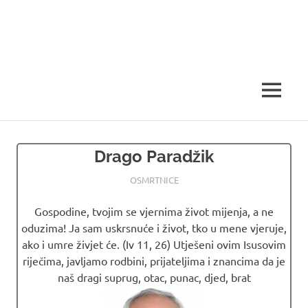
MENU
Drago Paradžik
30.06.2026
OSMRTNICE LJUBUSKI
OSMRTNICE
Gospodine, tvojim se vjernima život mijenja, a ne
oduzima! Ja sam uskrsnuće i život, tko u mene vjeruje,
ako i umre živjet će. (Iv 11, 26) Utješeni ovim Isusovim
riječima, javljamo rodbini, prijateljima i znancima da je
naš dragi suprug, otac, punac, djed, brat